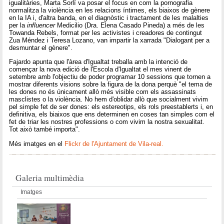
igualitàries, Marta Sorlí va posar el focus en com la pornografia
normalitza la violència en les relacions íntimes, els biaixos de gènere
en la IA i, d'altra banda, en el diagnòstic i tractament de les malalties
per la
influencer
Medicilio (Dra. Elena Casado Pineda) a més de les
Towanda Rebels, format per les activistes i creadores de contingut
Zua Méndez i Teresa Lozano, van impartir la xarrada "Dialogant per a
desmuntar el gènere".
Fajardo apunta que l'àrea d'Igualtat treballa amb la intenció de
començar la nova edició de l'Escola d'Igualtat el mes vinent de
setembre amb l'objectiu de poder programar 10 sessions que tornen a
mostrar diferents visions sobre la figura de la dona perquè "el tema de
les dones no és únicament allò més visible com els assassinats
masclistes o la violència. No hem d'oblidar allò que socialment vivim
pel simple fet de ser dones: els estereotips, els rols preestablerts i, en
definitiva, els biaixos que ens determinen en coses tan simples com el
fet de triar les nostres professions o com vivim la nostra sexualitat.
Tot això també importa".
Més imatges en el
Flickr de l'Ajuntament de Vila-real.
Galeria multimèdia
Imatges