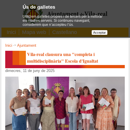
Ús de galletes
Utilitzem galletes pròpies i de tercers per a millorar
els nostres serveis. Si continueu navegant,
considerem que n’accepteu l’ús.
Inici
Mapa web
Castellano
Acceptar
Inici
->
Ajuntament
Vila-real clausura una "completa i
multidisciplinària" Escola d'Igualtat
dimecres, 11 de juny de 2025