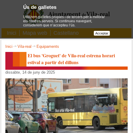
Ús de galletes
Utilitzem galletes pròpies i de tercers per a millorar
els nostres serveis. Si continueu navegant,
considerem que n’accepteu l’ús.
Inici
Mapa web
Castellano
Acceptar
Inici
->
Vila-real
->
Equipaments
El bus 'Groguet' de Vila-real estrena horari
estival a partir del dilluns
dissabte, 14 de juny de 2025