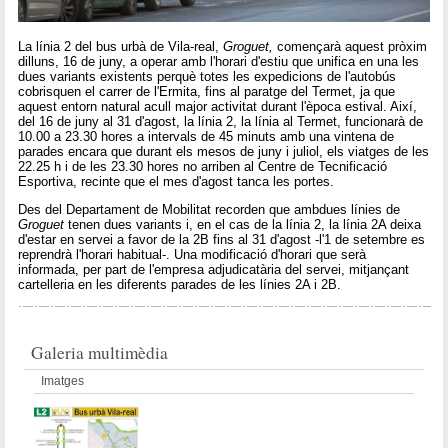
La línia 2 del bus urbà de Vila-real,
Groguet,
començarà aquest pròxim
dilluns, 16 de juny, a operar amb l'horari d'estiu que unifica en una les
dues variants existents perquè totes les expedicions de l'autobús
cobrisquen el carrer de l'Ermita, fins al paratge del Termet, ja que
aquest entorn natural acull major activitat durant l'època estival. Així,
del 16 de juny al 31 d'agost, la línia 2, la línia al Termet, funcionarà de
10.00 a 23.30 hores a intervals de 45 minuts amb una vintena de
parades encara que durant els mesos de juny i juliol, els viatges de les
22.25 h i de les 23.30 hores no arriben al Centre de Tecnificació
Esportiva, recinte que el mes d'agost tanca les portes.
Des del Departament de Mobilitat recorden que ambdues línies de
Groguet
tenen dues variants i, en el cas de la línia 2, la línia 2A deixa
d'estar en servei a favor de la 2B fins al 31 d'agost -l'1 de setembre es
reprendrà l'horari habitual-. Una modificació d'horari que serà
informada, per part de l'empresa adjudicatària del servei, mitjançant
cartelleria en les diferents parades de les línies 2A i 2B.
Galeria multimèdia
Imatges