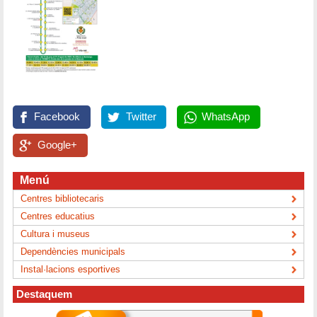
Facebook
Twitter
WhatsApp
Google+
Menú
Centres bibliotecaris
Centres educatius
Cultura i museus
Dependències municipals
Instal·lacions esportives
Destaquem