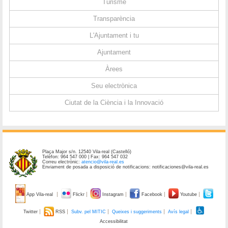
Turisme
Transparència
L'Ajuntament i tu
Ajuntament
Àrees
Seu electrònica
Ciutat de la Ciència i la Innovació
Plaça Major s/n. 12540 Vila-real (Castelló)
Telèfon: 964 547 000 | Fax: 964 547 032
Correu electrònic:
atencio@vila-real.es
Enviament de posada a disposició de notificacions: notificaciones@vila-real.es
App Vila-real
Flickr
Instagram
Facebook
Youtube
Twitter
RSS
Subv. pel MITIC
Queixes i suggeriments
Avís legal
Accessibilitat