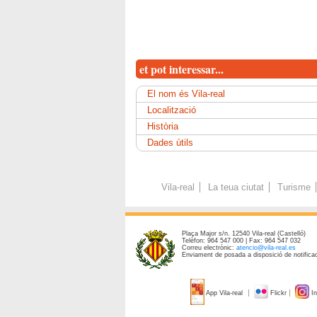
et pot interessar...
El nom és Vila-real
Localització
Història
Dades útils
Vila-real
La teua ciutat
Turisme
Plaça Major s/n. 12540 Vila-real (Castelló)
Telèfon: 964 547 000 | Fax: 964 547 032
Correu electrònic:
atencio@vila-real.es
Enviament de posada a disposició de notificac
App Vila-real
Flickr
In