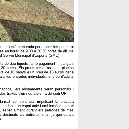
Termet està preparada per a obrir les portes al
es en horari de 9.30 a 20.30 hores de dilluns
del Servei Municipal d'Esports (SME).
ents de deu tiquets, amb pagament mitjançant
.30 hores. Els preus per a l'ús de la piscina
nts de 10 banys a un preu de 15 euros per a
a les entrades individuals, el preu d'adults
Madrigal, els abonaments seran personals i
ntrades través d'un nou sistema de codi QR.
a-real vol continuar impulsant la pràctica
ciutadania un espai únic i emblemàtic com el
se, especialment durant els períodes de més
res destinats als entrenaments, ja que durant
s.