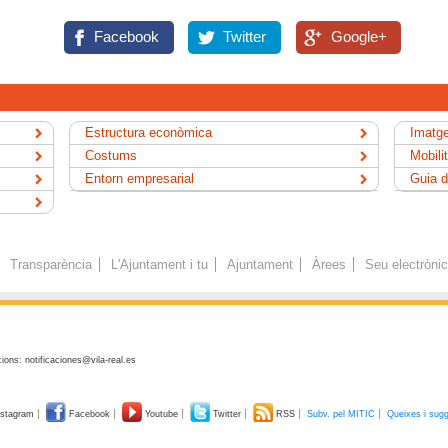
Facebook
Twitter
Google+
Estructura econòmica
Imatge
Costums
Mobili
Entorn empresarial
Guia d
Transparència
L'Ajuntament i tu
Ajuntament
Àrees
Seu electròni
ions: notificaciones@vila-real.es
stagram
Facebook
Youtube
Twitter
RSS
Subv. pel MITIC
Queixes i sug