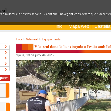
per a millorar els nostres serveis. Si continueu navegant, considerem que n’accepteu
Inici
Mapa web
Castell
Inici
->
Vila-real
->
Equipaments
Vila-real dona la benvinguda a l'estiu amb l'o
dijous, 19 de juny de 2025
quem