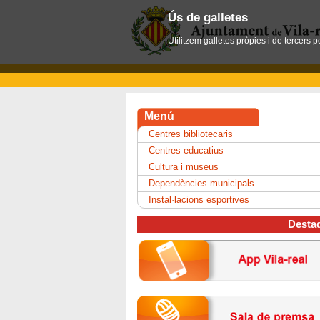
Ús de galletes
Utilitzem galletes pròpies i de tercers 
Menú
Centres bibliotecaris
Centres educatius
Cultura i museus
Dependències municipals
Instal·lacions esportives
Desta