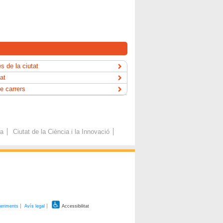
s de la ciutat
tat
e carrers
ca
Ciutat de la Ciència i la Innovació
geriments
Avís legal
Accessibilitat