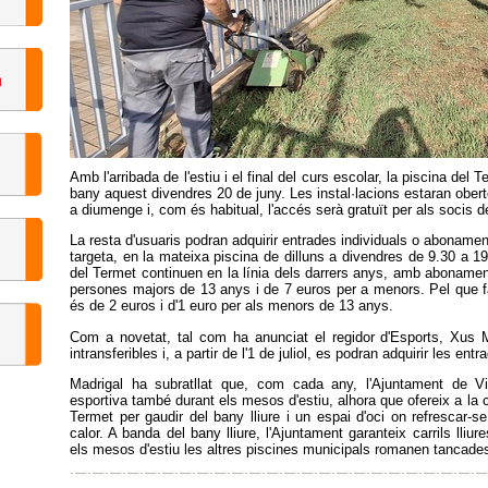
Amb l'arribada de l'estiu i el final del curs escolar, la piscina del 
bany aquest divendres 20 de juny. Les instal·lacions estaran obert
a diumenge i, com és habitual, l'accés serà gratuït per als socis 
La resta d'usuaris podran adquirir entrades individuals o abonam
targeta, en la mateixa piscina de dilluns a divendres de 9.30 a 19
del Termet continuen en la línia dels darrers anys, amb aboname
persones majors de 13 anys i de 7 euros per a menors. Pel que fa 
és de 2 euros i d'1 euro per als menors de 13 anys.
Com a novetat, tal com ha anunciat el regidor d'Esports, Xus 
intransferibles i, a partir de l'1 de juliol, es podran adquirir les e
Madrigal ha subratllat que, com cada any, l'Ajuntament de Vil
esportiva també durant els mesos d'estiu, alhora que ofereix a la 
Termet per gaudir del bany lliure i un espai d'oci on refrescar-
calor. A banda del bany lliure, l'Ajuntament garanteix carrils lliu
els mesos d'estiu les altres piscines municipals romanen tancade