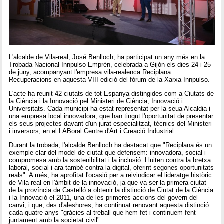
L'alcalde de Vila-real, José Benlloch, ha participat un any més en la
Trobada Nacional Innpulso Emprén, celebrada a Gijón els dies 24 i 25
de juny, acompanyant l'empresa vila-realenca Reciplana
Recuperacions en aquesta VIII edició del fòrum de la Xarxa Innpulso.
L'acte ha reunit 42 ciutats de tot Espanya distingides com a Ciutats de
la Ciència i la Innovació pel Ministeri de Ciència, Innovació i
Universitats. Cada municipi ha estat representat per la seua Alcaldia i
una empresa local innovadora, que han tingut l'oportunitat de presentar
els seus projectes davant d'un jurat especialitzat, tècnics del Ministeri
i inversors, en el LABoral Centre d'Art i Creació Industrial.
Durant la trobada, l'alcalde Benlloch ha destacat que "Reciplana és un
exemple clar del model de ciutat que defensem: innovadora, social i
compromesa amb la sostenibilitat i la inclusió. Lluiten contra la bretxa
laboral, social i ara també contra la digital, oferint segones oportunitats
reals". A més, ha aprofitat l'ocasió per a reivindicar el lideratge històric
de Vila-real en l'àmbit de la innovació, ja que va ser la primera ciutat
de la província de Castelló a obtenir la distinció de Ciutat de la Ciència
i la Innovació el 2011, una de les primeres accions del govern del
canvi, i que, des d'aleshores, ha continuat renovant aquesta distinció
cada quatre anys "gràcies al treball que hem fet i continuem fent
juntament amb la societat civil".