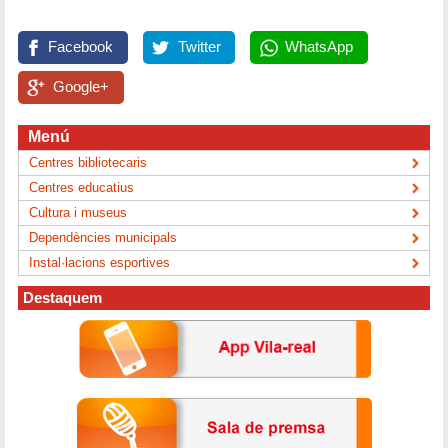
Facebook
Twitter
WhatsApp
Google+
Menú
Centres bibliotecaris
Centres educatius
Cultura i museus
Dependències municipals
Instal·lacions esportives
Destaquem