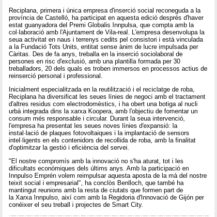
Reciplana, primera i única empresa d'inserció social reconeguda a la
província de Castelló, ha participat en aquesta edició després d'haver
estat guanyadora del Premi Globalis Innpulsa, que compta amb la
col·laboració amb l'Ajuntament de Vila-real. L'empresa desenvolupa la
seua activitat en naus i terrenys cedits pel consistori i està vinculada
a la Fundació Tots Units, entitat sense ànim de lucre impulsada per
Càritas. Des de fa anys, treballa en la inserció sociolaboral de
persones en risc d'exclusió, amb una plantilla formada per 30
treballadors, 20 dels quals es troben immersos en processos actius de
reinserció personal i professional.
Inicialment especialitzada en la reutilització i el reciclatge de roba,
Reciplana ha diversificat les seues línies de negoci amb el tractament
d'altres residus com electrodomèstics, i ha obert una botiga al nucli
urbà integrada dins la xarxa Koopera, amb l'objectiu de fomentar un
consum més responsable i circular. Durant la seua intervenció,
l'empresa ha presentat les seues noves línies d'expansió: la
instal·lació de plaques fotovoltaiques i la implantació de sensors
intel·ligents en els contenidors de recollida de roba, amb la finalitat
d'optimitzar la gestió i eficiència del servei.
"El nostre compromís amb la innovació no s'ha aturat, tot i les
dificultats econòmiques dels últims anys. Amb la participació en
Innpulso Emprén volem reimpulsar aquesta aposta de la mà del nostre
teixit social i empresarial", ha conclòs Benlloch, que també ha
mantingut reunions amb la resta de ciutats que formen part de
la Xarxa Innpulso, així com amb la Regidoria d'Innovació de Gijón per
conéixer el seu treball i projectes de Smart City.