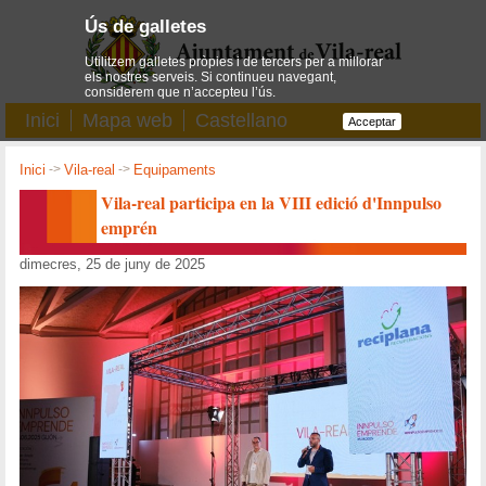
Ús de galletes
Utilitzem galletes pròpies i de tercers per a millorar
els nostres serveis. Si continueu navegant,
considerem que n’accepteu l’ús.
Inici
Mapa web
Castellano
Acceptar
Inici
->
Vila-real
->
Equipaments
Vila-real participa en la VIII edició d'Innpulso
emprén
dimecres, 25 de juny de 2025