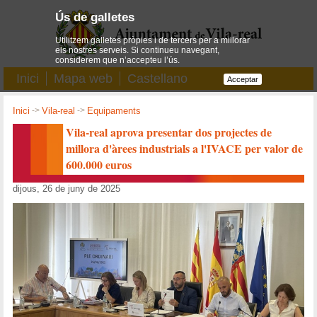
Ús de galletes
Utilitzem galletes pròpies i de tercers per a millorar
els nostres serveis. Si continueu navegant,
considerem que n’accepteu l’ús.
Inici
Mapa web
Castellano
Acceptar
Inici
->
Vila-real
->
Equipaments
Vila-real aprova presentar dos projectes de
millora d'àrees industrials a l'IVACE per valor de
600.000 euros
dijous, 26 de juny de 2025