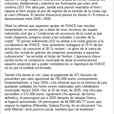
columnes d'enllumenat i substituir les lluminàries per unes amb
sistema LED. Per altra part, també està previst reasfaltar el ferm i
reparar el ferm proper al pou de registre de la rotonda de la ronda cap
al camí d'Artana. El termini d'execució previst és d'entre 6 i 8 mesos a
desenvolupar entre 2025 i 2026.
Obiol ha afirmat que aquestes ajudes de l'IVACE han resultat
fonamentals no només per a dotar de nous recursos als espais
industrials sinó per a "condicionar els accessos de la ciutat ja que
molts d'aquests polígons estan a les entrades o eixides de la
ciutat". "El primer enllumenat LED va arribar a la ciutat gràcies a la
col·laboració de l'IVACE, l'ens autonòmic sufragava el 70 % de les
actuacions i el consistori el 30 % restant, i el gruix de la xarxa de
carrils bici actual és gràcies als projectes presentats a aquestes
subvencions", ha recordat el titular de Territori. L'aprovació d'avui
també inclou el compromís municipal de dotar econòmicament
aquests projectes per a poder completar-los si l'aportació de l'IVACE
no és per la totalitat sol·licitada.
També s'ha donat el vist i plau al pagament de 371 factures de
proveïdors per valor aproximat de 765.000 euros corresponents,
fonamentalment, a l'any 2024 i s'ha informat que en la nòmina de juny
quedaran saldades les hores extres realitzades pels treballadors
municipals durant 2024 i fins al 31 de març de 2025, una xifra que
ascendeix a 572.000 euros. Igualment s'ha aprovat, de forma
definitiva, el pressupost per a 2025 després de rebutjar l'única
al·legació presentada. Un pressupost de 66.088.565,77 euros que,
segons la regidora d'Hisenda, Sabina Escrig, és un document "viu,
amb llibertat i amb justícia social, bandera que cal enarborar".