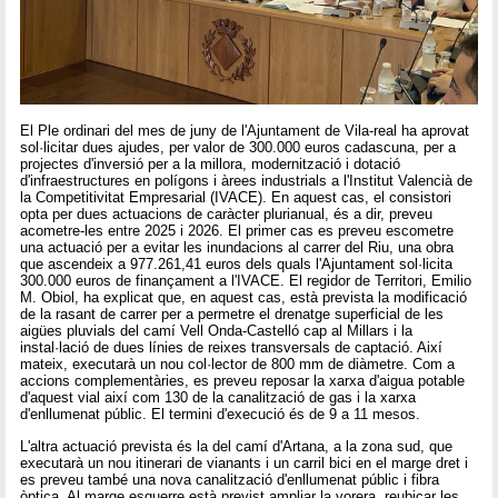
El Ple ordinari del mes de juny de l'Ajuntament de Vila-real ha aprovat
sol·licitar dues ajudes, per valor de 300.000 euros cadascuna, per a
projectes d'inversió per a la millora, modernització i dotació
d'infraestructures en polígons i àrees industrials a l'Institut Valencià de
la Competitivitat Empresarial (IVACE). En aquest cas, el consistori
opta per dues actuacions de caràcter plurianual, és a dir, preveu
acometre-les entre 2025 i 2026. El primer cas es preveu escometre
una actuació per a evitar les inundacions al carrer del Riu, una obra
que ascendeix a 977.261,41 euros dels quals l'Ajuntament sol·licita
300.000 euros de finançament a l'IVACE. El regidor de Territori, Emilio
M. Obiol, ha explicat que, en aquest cas, està prevista la modificació
de la rasant de carrer per a permetre el drenatge superficial de les
aigües pluvials del camí Vell Onda-Castelló cap al Millars i la
instal·lació de dues línies de reixes transversals de captació. Així
mateix, executarà un nou col·lector de 800 mm de diàmetre. Com a
accions complementàries, es preveu reposar la xarxa d'aigua potable
d'aquest vial així com 130 de la canalització de gas i la xarxa
d'enllumenat públic. El termini d'execució és de 9 a 11 mesos.
L'altra actuació prevista és la del camí d'Artana, a la zona sud, que
executarà un nou itinerari de vianants i un carril bici en el marge dret i
es preveu també una nova canalització d'enllumenat públic i fibra
òptica. Al marge esquerre està previst ampliar la vorera, reubicar les