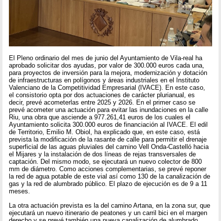
El Pleno ordinario del mes de junio del Ayuntamiento de Vila-real ha
aprobado solicitar dos ayudas, por valor de 300.000 euros cada una,
para proyectos de inversión para la mejora, modernización y dotación
de infraestructuras en polígonos y áreas industriales en el Instituto
Valenciano de la Competitividad Empresarial (IVACE). En este caso,
el consistorio opta por dos actuaciones de carácter plurianual, es
decir, prevé acometerlas entre 2025 y 2026. En el primer caso se
prevé acometer una actuación para evitar las inundaciones en la calle
Riu, una obra que asciende a 977.261,41 euros de los cuales el
Ayuntamiento solicita 300.000 euros de financiación al IVACE. El edil
de Territorio, Emilio M. Obiol, ha explicado que, en este caso, está
prevista la modificación de la rasante de calle para permitir el drenaje
superficial de las aguas pluviales del camino Vell Onda-Castelló hacia
el Mijares y la instalación de dos líneas de rejas transversales de
captación. Del mismo modo, se ejecutará un nuevo colector de 800
mm de diámetro. Como acciones complementarias, se prevé reponer
la red de agua potable de este vial así como 130 de la canalización de
gas y la red de alumbrado público. El plazo de ejecución es de 9 a 11
meses.
La otra actuación prevista es la del camino Artana, en la zona sur, que
ejecutará un nuevo itinerario de peatones y un carril bici en el margen
derecho y se prevé también una nueva canalización de alumbrado