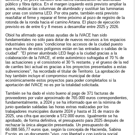
público y fibra óptica. En el margen izquierdo está previsto ampliar la
acera, reubicar las columnas de alumbrado y sustituir las luminarias
por unas con sistema LED. Por otra parte, también está previsto
reasfaltar el firme y reparar el firme próximo al pozo de registro de la
rotonda de la ronda hacia el camino Artana. El plazo de ejecución
previsto es de entre 6 y 8 meses a desarrollar entre 2025 y 2026.
Obiol ha afirmado que estas ayudas de la IVACE han sido
fundamentales no sólo para dotar de nuevos recursos a los espacios
industriales sino para "condicionar los accesos de la ciudad puesto
que muchos de estos polígonos están en las entradas o salidas de la
ciudad". "El primer alumbrado LED llegó a la ciudad gracias a la
colaboración de la IVACE, el ente autonómico sufragaba el 70 % de
las actuaciones y el consistorio el 30 % restante, y el grueso de la red
de carriles bici actual es gracias a los proyectos presentados a estas
subvenciones", ha recordado el titular de Territorio. La aprobación de
hoy también incluye el compromiso municipal de dotar
económicamente estos proyectos para poder completarlos si la
aportación del IVACE no es por la totalidad solicitada.
También se ha dado el visto bueno al pago de 371 facturas de
proveedores por valor aproximado de 765.000 euros correspondientes,
fundamentalmente, a 2024 y se ha informado que en la nómina de
junio quedarán saldadas las horas extras realizadas por los
trabajadores municipales durante 2024 y hasta el 31 de marzo de
2025, una cifra que asciende a 572.000 euros. Igualmente se ha
aprobado, de forma definitiva, el presupuesto para 2025 después de
rechazar la única alegación presentada. Un presupuesto de
66.088.565,77 euros que, según la concejala de Hacienda, Sabina
Escrig, es un documento "vivo, con libertad y con justicia social,