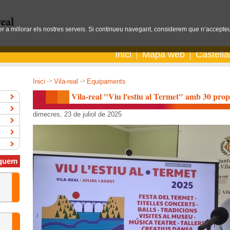
per a millorar els nostres serveis. Si continueu navegant, considerem que n’accepteu
Inici
Mapa web
Castell
Inici
->
Vila-real
->
Equipaments
Vila-real "Viu l'estiu al Termet" amb 30 propo
dimecres, 23 de juliol de 2025
quem