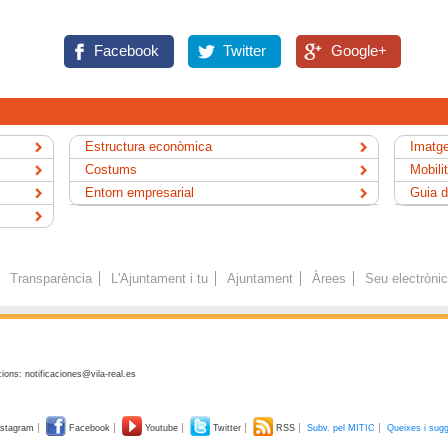
Facebook
Twitter
Google+
Estructura econòmica
Imatge
Costums
Mobili
Entorn empresarial
Guia d
Transparència
L'Ajuntament i tu
Ajuntament
Àrees
Seu electròni
ions: notificaciones@vila-real.es
stagram
Facebook
Youtube
Twitter
RSS
Subv. pel MITIC
Queixes i sug