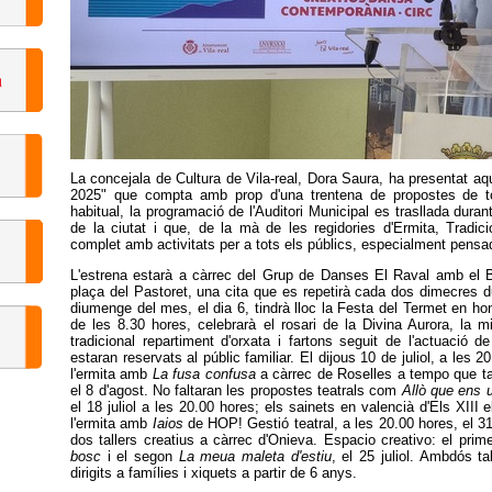
La concejala de Cultura de Vila-real, Dora Saura, ha presentat aq
2025" que compta amb prop d'una trentena de propostes de 
habitual, la programació de l'Auditori Municipal es trasllada dura
de la ciutat i que, de la mà de les regidories d'Ermita, Tradic
complet amb activitats per a tots els públics, especialment pensa
L'estrena estarà a càrrec del Grup de Danses El Raval amb el Ba
plaça del Pastoret, una cita que es repetirà cada dos dimecres dur
diumenge del mes, el dia 6, tindrà lloc la Festa del Termet en ho
de les 8.30 hores, celebrarà el rosari de la Divina Aurora, la 
tradicional repartiment d'orxata i fartons seguit de l'actuació 
estaran reservats al públic familiar. El dijous 10 de juliol, a les 
l'ermita amb
La fusa confusa
a càrrec de Roselles a tempo que ta
el 8 d'agost. No faltaran les propostes teatrals com
Allò que ens 
el 18 juliol a les 20.00 hores; els sainets en valencià d'Els XIII e
l'ermita amb
Iaios
de HOP! Gestió teatral, a les 20.00 hores, el 31 
dos tallers creatius a càrrec d'Onieva. Espacio creativo: el primer,
bosc
i el segon
La meua maleta d'estiu
, el 25 juliol. Ambdós t
dirigits a famílies i xiquets a partir de 6 anys.