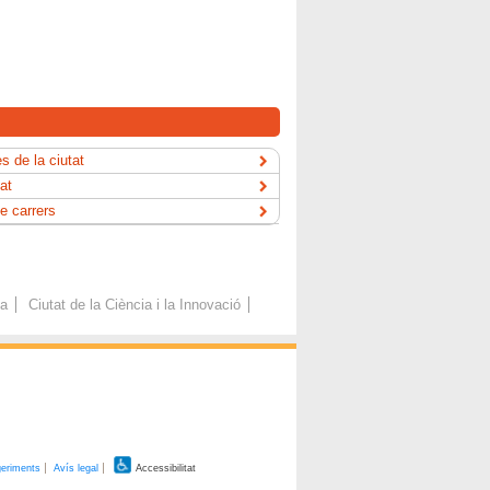
s de la ciutat
tat
e carrers
ca
Ciutat de la Ciència i la Innovació
geriments
Avís legal
Accessibilitat