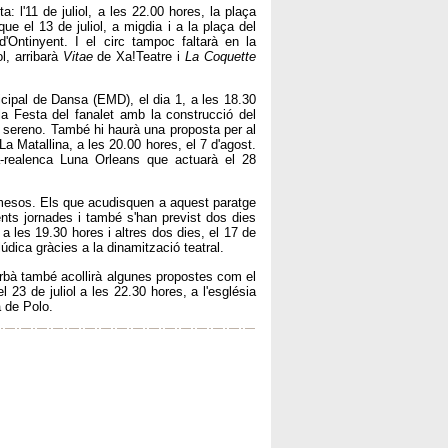
 l'11 de juliol, a les 22.00 hores, la plaça
ue el 13 de juliol, a migdia i a la plaça del
'Ontinyent. I el circ tampoc faltarà en la
l, arribarà
Vitae
de Xa!Teatre i
La Coquette
cipal de Dansa (EMD), el dia 1, a les 18.30
 la Festa del fanalet amb la construcció del
del sereno. També hi haurà una proposta per al
a Matallina, a les 20.00 hores, el 7 d'agost.
-realenca Luna Orleans que actuarà el 28
mesos. Els que acudisquen a aquest paratge
ents jornades i també s'han previst dos dies
 a les 19.30 hores i altres dos dies, el 17 de
 lúdica gràcies a la dinamització teatral.
i urbà també acollirà algunes propostes com el
l 23 de juliol a les 22.30 hores, a l'església
a de Polo.