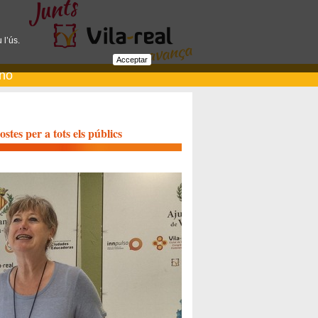
 l’ús.
Acceptar
ano
stes per a tots els públics