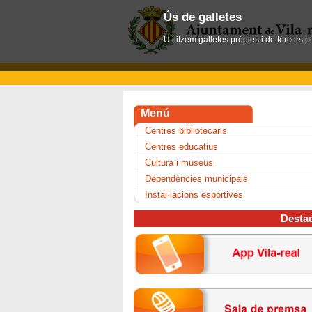
Ús de galletes
Utilitzem galletes pròpies i de tercers 
Menú
Centres bibliotecaris
Centres educatius
Cultura i museus
Dependències municipals
Instal·lacions esportives
Desta