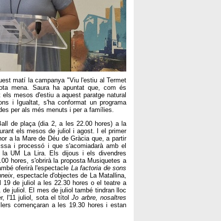
uest matí la campanya "Viu l'estiu al Termet
tota mena. Saura ha apuntat que, com és
nt els mesos d'estiu a aquest paratge natural
ions i Igualtat, s'ha conformat un programa
des per als més menuts i per a famílies.
ll de plaça (dia 2, a les 22.00 hores) a la
ant els mesos de juliol i agost. I el primer
nor a la Mare de Déu de Gràcia que, a partir
missa i processó i que s'acomiadarà amb el
de la UM La Lira. Els dijous i els divendres
20.00 hores, s'obrirà la proposta Musiquetes a
mbé oferirà l'espectacle
La factoria de sons
uneix
, espectacle d'objectes de La Matallina,
l 19 de juliol a les 22.30 hores o el teatre a
de juliol. El mes de juliol també tindran lloc
 l'11 juliol, sota el títol
Jo arbre, nosaltres
allers començaran a les 19.30 hores i estan