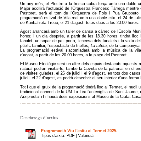
Un any més, el Plectre a la fresca cobra força amb una doble cita:
Major acollirà l'actuació de l'Orquestra Francesc Tàrrega mentre q
Pastoret, serà el torn de l'Orquestra de Pols i Pua Gruppeto d
programació estival de Vila-real amb una doble cita: el 24 de julio
de Kanbahiota Troup, el 21 d'agost, totes dues a les 20.00 hores.
Agost arrancarà amb un taller de dansa a càrrec de l'Escola Muni
hores; i un dia després, a partir de les 18.30 hores, tindrà lloc
fanalet, un sopar de pa i porta, l'encesa dels fanalets i la volta 
públic familiar, l'espectacle de titelles,
La rateta
, de la companyia L
La programació estival s'acomiadarà amb la música de la vila
d'agost, a partir de les 20.00 hores, a la plaça del Pastoret.
El Museu Etnològic serà un altre dels espais destacats aquests 
natural podran visitar-lo, també la Coveta de la patrona, en difer
de visites guiades, el 26 de juliol i el 9 d'agost, en tots dos casos
juliol i el 22 d'agost, es podrà descobrir el seu interior d'una forma
Tot i que el gruix de la programació tindrà lloc al Termet, el nucl
tradicional concert de la UM La Lira l'antevigília de Sant Jaume, e
Arxiprestal i hi haurà dues exposicions al Museu de la Ciutat Cas
Descàrrega d’arxius
Programació Viu l'estiu al Termet 2025.
Tipus d'arxiu: PDF | Valencià