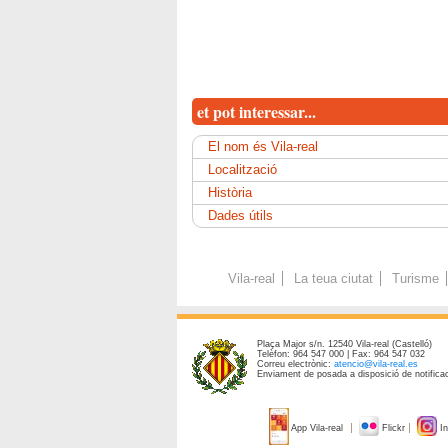
et pot interessar...
El nom és Vila-real
Localització
Història
Dades útils
Vila-real
La teua ciutat
Turisme
Plaça Major s/n. 12540 Vila-real (Castelló)
Telèfon: 964 547 000 | Fax: 964 547 032
Correu electrònic:
atencio@vila-real.es
Enviament de posada a disposició de notificac
App Vila-real
Flickr
In