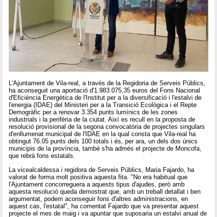
L'Ajuntament de Vila-real, a través de la Regidoria de Serveis Públics,
ha aconseguit una aportació d'1.983.075,35 euros del Fons Nacional
d'Eficiència Energètica de l'Institut per a la diversificació i l'estalvi de
l'energia (IDAE) del Ministeri per a la Transició Ecològica i el Repte
Demogràfic per a renovar 3.354 punts lumínics de les zones
industrials i la perifèria de la ciutat. Així es recull en la proposta de
resolució provisional de la segona convocatòria de projectes singulars
d'enllumenat municipal de l'IDAE en la qual consta que Vila-real ha
obtingut 76.05 punts dels 100 totals i és, per ara, un dels dos únics
municipis de la província, també s'ha admés el projecte de Moncofa,
que rebrà fons estatals.
La vicealcaldessa i regidora de Serveis Públics, Maria Fajardo, ha
valorat de forma molt positiva aquesta fita. "No era habitual que
l'Ajuntament concorreguera a aquests tipus d'ajudes, però amb
aquesta resolució queda demostrat que, amb un treball detallat i ben
argumentat, podem aconseguir fons d'altres administracions, en
aquest cas, l'estatal", ha comentat Fajardo que va presentar aquest
projecte el mes de maig i va apuntar que suposaria un estalvi anual de