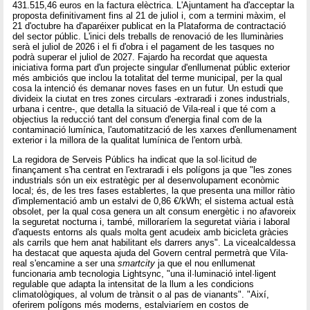
431.515,46 euros en la factura elèctrica. L'Ajuntament ha d'acceptar la
proposta definitivament fins al 21 de juliol i, com a termini màxim, el
21 d'octubre ha d'aparéixer publicat en la Plataforma de contractació
del sector públic. L'inici dels treballs de renovació de les lluminàries
serà el juliol de 2026 i el fi d'obra i el pagament de les tasques no
podrà superar el juliol de 2027. Fajardo ha recordat que aquesta
iniciativa forma part d'un projecte singular d'enllumenat públic exterior
més ambiciós que inclou la totalitat del terme municipal, per la qual
cosa la intenció és demanar noves fases en un futur. Un estudi que
divideix la ciutat en tres zones circulars -extraradi i zones industrials,
urbana i centre-, que detalla la situació de Vila-real i que té com a
objectius la reducció tant del consum d'energia final com de la
contaminació lumínica, l'automatització de les xarxes d'enllumenament
exterior i la millora de la qualitat lumínica de l'entorn urbà.
La regidora de Serveis Públics ha indicat que la sol·licitud de
finançament s'ha centrat en l'extraradi i els polígons ja que "les zones
industrials són un eix estratègic per al desenvolupament econòmic
local; és, de les tres fases establertes, la que presenta una millor ràtio
d'implementació amb un estalvi de 0,86 €/kWh; el sistema actual està
obsolet, per la qual cosa genera un alt consum energètic i no afavoreix
la seguretat nocturna i, també, milloraríem la seguretat viària i laboral
d'aquests entorns als quals molta gent acudeix amb bicicleta gràcies
als carrils que hem anat habilitant els darrers anys". La vicealcaldessa
ha destacat que aquesta ajuda del Govern central permetrà que Vila-
real s'encamine a ser una
smartcity
ja que el nou enllumenat
funcionaria amb tecnologia Lightsync, "una il·luminació intel·ligent
regulable que adapta la intensitat de la llum a les condicions
climatològiques, al volum de trànsit o al pas de vianants". "Així,
oferirem polígons més moderns, estalviaríem en costos de