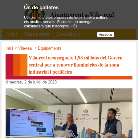
Ús de galletes
Utilitzem galletes pròpies i de tercers per a millorar
els nostres serveis. Si continueu navegant,
considerem que n’accepteu l’ús.
Inici
Mapa web
Castellano
Acceptar
Inici
->
Vila-real
->
Equipaments
Vila-real aconsegueix 1,98 milions del Govern
central per a renovar lluminàries de la zona
industrial i perifèrica
dimecres, 2 de juliol de 2025