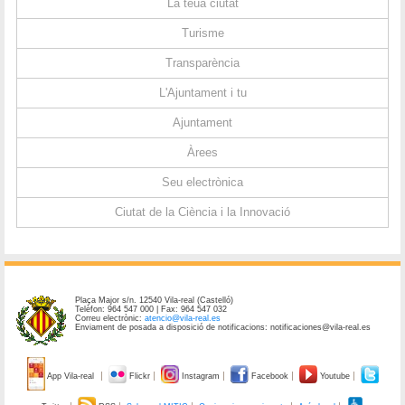
La teua ciutat
Turisme
Transparència
L'Ajuntament i tu
Ajuntament
Àrees
Seu electrònica
Ciutat de la Ciència i la Innovació
Plaça Major s/n. 12540 Vila-real (Castelló)
Telèfon: 964 547 000 | Fax: 964 547 032
Correu electrònic:
atencio@vila-real.es
Enviament de posada a disposició de notificacions: notificaciones@vila-real.es
App Vila-real
Flickr
Instagram
Facebook
Youtube