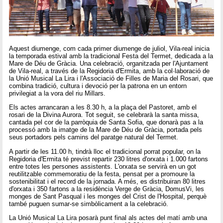
Aquest diumenge, com cada primer diumenge de juliol, Vila-real inicia
la temporada estival amb la tradicional Festa del Termet, dedicada a la
Mare de Déu de Gràcia. Una celebració, organitzada per l'Ajuntament
de Vila-real, a través de la Regidoria d'Ermita, amb la col·laboració de
la Unió Musical La Lira i l'Associació de Filles de Maria del Rosari, que
combina tradició, cultura i devoció per la patrona en un entorn
privilegiat a la vora del riu Millars.
Els actes arrancaran a les 8.30 h, a la plaça del Pastoret, amb el
rosari de la Divina Aurora. Tot seguit, se celebrarà la santa missa,
cantada pel cor de la parròquia de Santa Sofia, que donarà pas a la
processó amb la imatge de la Mare de Déu de Gràcia, portada pels
seus portadors pels camins del paratge natural del Termet.
A partir de les 11.00 h, tindrà lloc el tradicional porrat popular, on la
Regidoria d'Ermita té previst repartir 230 litres d'orxata i 1.000 fartons
entre totes les persones assistents. L'orxata se servirà en un got
reutilitzable commemoratiu de la festa, pensat per a promoure la
sostenibilitat i el record de la jornada. A més, es distribuiran 80 litres
d'orxata i 350 fartons a la residència Verge de Gràcia, DomusVi, les
monges de Sant Pasqual i les monges del Crist de l'Hospital, perquè
també puguen sumar-se simbòlicament a la celebració.
La Unió Musical La Lira posarà punt final als actes del matí amb una