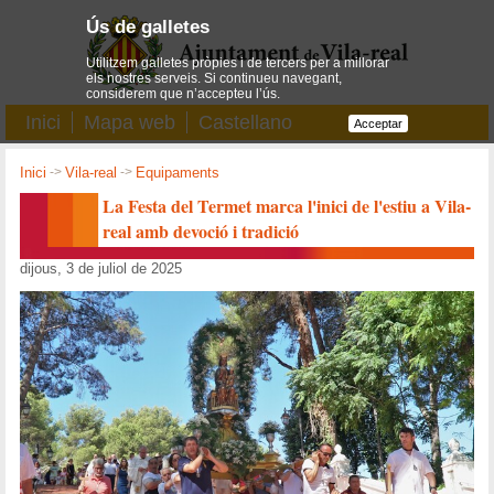
Ús de galletes
Utilitzem galletes pròpies i de tercers per a millorar
els nostres serveis. Si continueu navegant,
considerem que n’accepteu l’ús.
Inici
Mapa web
Castellano
Acceptar
Inici
->
Vila-real
->
Equipaments
La Festa del Termet marca l'inici de l'estiu a Vila-
real amb devoció i tradició
dijous, 3 de juliol de 2025