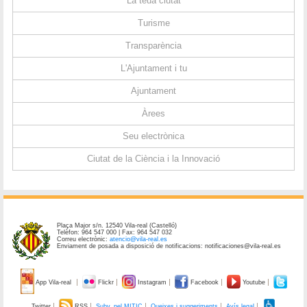
La teua ciutat
Turisme
Transparència
L'Ajuntament i tu
Ajuntament
Àrees
Seu electrònica
Ciutat de la Ciència i la Innovació
Plaça Major s/n. 12540 Vila-real (Castelló)
Telèfon: 964 547 000 | Fax: 964 547 032
Correu electrònic:
atencio@vila-real.es
Enviament de posada a disposició de notificacions: notificaciones@vila-real.es
App Vila-real
Flickr
Instagram
Facebook
Youtube
Twitter
RSS
Subv. pel MITIC
Queixes i suggeriments
Avís legal