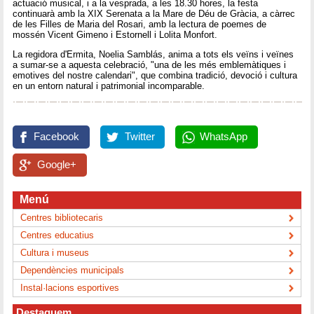
actuació musical, i a la vesprada, a les 18.30 hores, la festa
continuarà amb la XIX Serenata a la Mare de Déu de Gràcia, a càrrec
de les Filles de Maria del Rosari, amb la lectura de poemes de
mossén Vicent Gimeno i Estornell i Lolita Monfort.
La regidora d'Ermita, Noelia Samblás, anima a tots els veïns i veïnes
a sumar-se a aquesta celebració, "una de les més emblemàtiques i
emotives del nostre calendari", que combina tradició, devoció i cultura
en un entorn natural i patrimonial incomparable.
Facebook
Twitter
WhatsApp
Google+
Menú
Centres bibliotecaris
Centres educatius
Cultura i museus
Dependències municipals
Instal·lacions esportives
Destaquem