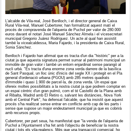
L'alcalde de Vila-real, José Benlloch, i el director general de Caixa
Rural Vila-real, Manuel Cubertorer, han formalitzat aquest matí el
procés de compravenda de l'alqueria de Puchol per valor de 280.000
euros davant el notari José Manuel Sánchez Almela i el vicesecretari
municipal Gregorio Juárez Rodríguez. Un acte al qual han assistit
també la vicealcaldessa, Maria Fajardo, i la presidenta de Caixa Rural,
Sonia Sánchez.
Benlloch i Fajardo han afirmat que es tracta d'un dia "històric" per a la
ciutat ja que aquesta signatura permet sumar al patrimoni municipal un
immoble de gran valor i també un entorn enjardinat sense parangó al
nucli urbà. "Es tracta d'una enorme zona verda darrere de la basílica
de Sant Pasqual, un lloc únic d'inicis del segle XX i protegit en el Pla
general d'ordenació urbana (PGOU) amb 285 metres quadrats
d'immoble i quasi 1.900 de parcel·la, de zona verda. Un espai que
ofereix moltes possibilitats a la nostra ciutat ja que podrem comptar en
un espai cèntric d'un gran pulmó, com el té Castelló de la Plana amb
el Ribalta, Madrid amb El Retiro o, salvant les distàncies, Nova York
amb el Central Park", ha defensat l'alcalde, que ha insistit que aquest
procés s'ha realitzat sense entrar en conflicte amb cap de les parts i
sense que supose un major endeutament municipal ja que es cobrirà
amb recursos propis.
Cubertorer, per part seua, ha manifestat que "la venda de l'alqueria de
Puchol a l'Ajuntament s'ha fet amb l'objectiu de beneficiar la nostra
ciutat i tots els vila-realencs. Més que una transacció comercial, ho