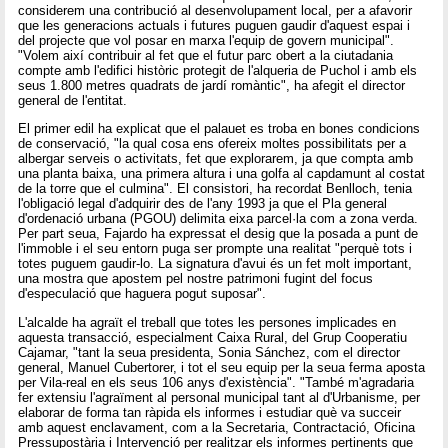
considerem una contribució al desenvolupament local, per a afavorir
que les generacions actuals i futures puguen gaudir d'aquest espai i
del projecte que vol posar en marxa l'equip de govern municipal".
"Volem així contribuir al fet que el futur parc obert a la ciutadania
compte amb l'edifici històric protegit de l'alqueria de Puchol i amb els
seus 1.800 metres quadrats de jardí romàntic", ha afegit el director
general de l'entitat.
El primer edil ha explicat que el palauet es troba en bones condicions
de conservació, "la qual cosa ens ofereix moltes possibilitats per a
albergar serveis o activitats, fet que explorarem, ja que compta amb
una planta baixa, una primera altura i una golfa al capdamunt al costat
de la torre que el culmina". El consistori, ha recordat Benlloch, tenia
l'obligació legal d'adquirir des de l'any 1993 ja que el Pla general
d'ordenació urbana (PGOU) delimita eixa parcel·la com a zona verda.
Per part seua, Fajardo ha expressat el desig que la posada a punt de
l'immoble i el seu entorn puga ser prompte una realitat "perquè tots i
totes puguem gaudir-lo. La signatura d'avui és un fet molt important,
una mostra que apostem pel nostre patrimoni fugint del focus
d'especulació que haguera pogut suposar".
L'alcalde ha agraït el treball que totes les persones implicades en
aquesta transacció, especialment Caixa Rural, del Grup Cooperatiu
Cajamar, "tant la seua presidenta, Sonia Sánchez, com el director
general, Manuel Cubertorer, i tot el seu equip per la seua ferma aposta
per Vila-real en els seus 106 anys d'existència". "També m'agradaria
fer extensiu l'agraïment al personal municipal tant al d'Urbanisme, per
elaborar de forma tan ràpida els informes i estudiar què va succeir
amb aquest enclavament, com a la Secretaria, Contractació, Oficina
Pressupostària i Intervenció per realitzar els informes pertinents que