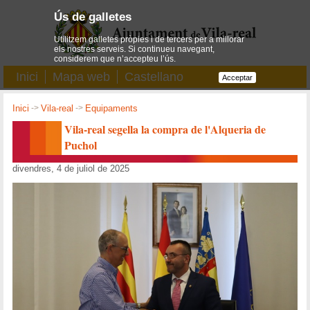
Ús de galletes
Utilitzem galletes pròpies i de tercers per a millorar
els nostres serveis. Si continueu navegant,
considerem que n’accepteu l’ús.
Inici
Mapa web
Castellano
Acceptar
Inici
->
Vila-real
->
Equipaments
Vila-real segella la compra de l'Alqueria de
Puchol
divendres, 4 de juliol de 2025