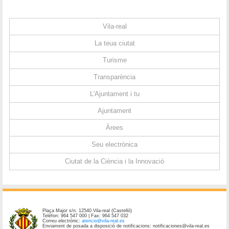
Vila-real
La teua ciutat
Turisme
Transparència
L'Ajuntament i tu
Ajuntament
Àrees
Seu electrònica
Ciutat de la Ciència i la Innovació
Plaça Major s/n. 12540 Vila-real (Castelló)
Telèfon: 964 547 000 | Fax: 964 547 032
Correu electrònic:
atencio@vila-real.es
Enviament de posada a disposició de notificacions: notificaciones@vila-real.es