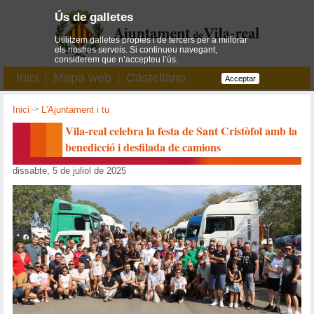
Ús de galletes
Utilitzem galletes pròpies i de tercers per a millorar
els nostres serveis. Si continueu navegant,
considerem que n’accepteu l’ús.
Inici
Mapa web
Castellano
Acceptar
Inici
->
L'Ajuntament i tu
Vila-real celebra la festa de Sant Cristòfol amb la
benedicció i desfilada de camions
dissabte, 5 de juliol de 2025