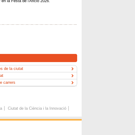
 en la Festa de l'Afició 2026.
s de la ciutat
tat
e carrers
ca
Ciutat de la Ciència i la Innovació