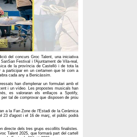
dició del concurs Groc Talent, una iniciativa
 SanSan Festival i l'Ajuntament de Vila-real,
ca de la província de Castelló i de tota la
r a participar en un certamen que té com a
elebra cada any a Benicàssim.
nteressats han d'emplenar un formulari amb el
ecent i un vídeo. Les propostes musicals han
més, es valoraran els enllaços a Spotify,
per tal de comprovar que disposen de prou
ran a la Fan Zone de l'Estadi de la Ceràmica
l 23 d'agost i el 16 de març, el públic podrà
 directe dels tres grups escollits finalistes.
oc Talent 2025, que formarà part del cartell