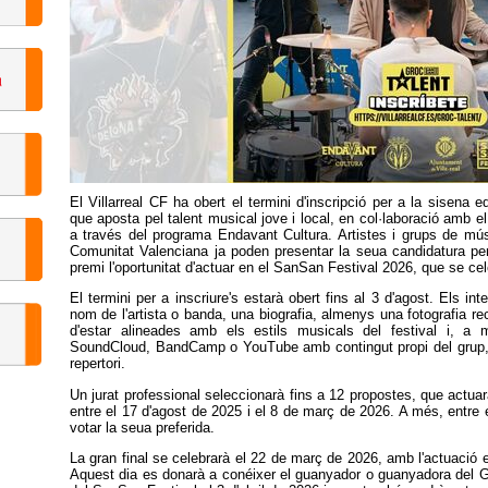
El Villarreal CF ha obert el termini d'inscripció per a la sisena e
que aposta pel talent musical jove i local, en col·laboració amb el
a través del programa Endavant Cultura. Artistes i grups de músi
Comunitat Valenciana ja poden presentar la seua candidatura pe
premi l'oportunitat d'actuar en el SanSan Festival 2026, que se c
El termini per a inscriure's estarà obert fins al 3 d'agost. Els i
nom de l'artista o banda, una biografia, almenys una fotografia r
d'estar alineades amb els estils musicals del festival i, a 
SoundCloud, BandCamp o YouTube amb contingut propi del grup, 
repertori.
Un jurat professional seleccionarà fins a 12 propostes, que actua
entre el 17 d'agost de 2025 i el 8 de març de 2026. A més, entre e
votar la seua preferida.
La gran final se celebrarà el 22 de març de 2026, amb l'actuació en
Aquest dia es donarà a conéixer el guanyador o guanyadora del Gr