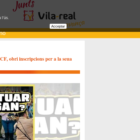
 l’ús.
Acceptar
ano
CF, obri inscripcions per a la seua