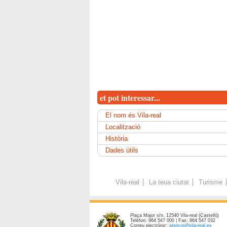
et pot interessar...
El nom és Vila-real
Localització
Història
Dades útils
Vila-real
La teua ciutat
Turisme
Plaça Major s/n. 12540 Vila-real (Castelló)
Telèfon: 964 547 000 | Fax: 964 547 032
Correu electrònic:
atencio@vila-real.es