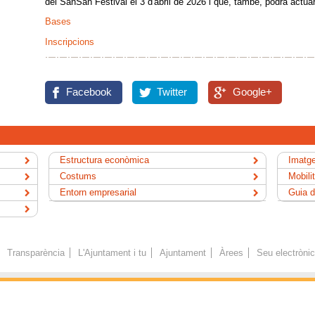
del SanSan Festival el 3 d'abril de 2026 i que, també, podrà actuar
Bases
Inscripcions
Facebook
Twitter
Google+
Estructura econòmica
Imatge
Costums
Mobili
Entorn empresarial
Guia d
Transparència
L'Ajuntament i tu
Ajuntament
Àrees
Seu electròni