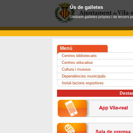
Ús de galletes
Utilitzem galletes pròpies i de tercers 
Menú
Centres bibliotecaris
Centres educatius
Cultura i museus
Dependències municipals
Instal·lacions esportives
Desta