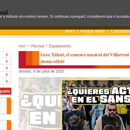
per a millorar els nostres serveis. Si continueu navegant, considerem que n’accepteu
Inici
Mapa web
Castell
Inici
->
Vila-real
->
Equipaments
Groc Talent, el concurs musical del Villarreal 
sisena edició
dimarts, 8 de juliol de 2025
quem