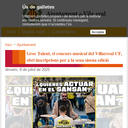
Ús de galletes
Utilitzem galletes pròpies i de tercers per a millorar
els nostres serveis. Si continueu navegant,
considerem que n’accepteu l’ús.
Inici
Mapa web
Castellano
Acceptar
Inici
->
Ajuntament
Groc Talent, el concurs musical del Villarreal CF,
obri inscripcions per a la seua sisena edició
dimarts, 8 de juliol de 2025