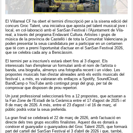
El Villarreal CF ha obert el termini d'inscripció per a la sisena edició del
concurs Groc Talent, una iniciativa que aposta pel talent musical jove i
local, en col·laboració amb el SanSan Festival i l'Ajuntament de Vila-
real, a través del programa Endavant Cultura. Artistes i grups de
música de la província de Castelló i de tota la Comunitat Valenciana ja
poden presentar la seua candidatura per a participar en un certamen
que té com a premi l'oportunitat d'actuar en el SanSan Festival 2026,
que se celebra cada any a Benicàssim.
El termini per a inscriure's estarà obert fins al 3 d'agost. Els
interessats han d'emplenar un formulari amb el nom de l'artista o
banda, una biografia, almenys una fotografia recent i un vídeo. Les
propostes musicals han d'estar alineades amb els estils musicals del
festival i, a més, es valoraran els enllaços a Spotify, SoundCloud,
BandCamp o YouTube amb contingut propi del grup, per tal de
comprovar que disposen de prou repertori.
Un jurat professional seleccionarà fins a 12 propostes, que actuaran a
la Fan Zone de l'Estadi de la Ceràmica entre el 17 d'agost de 2025 i el
8 de març de 2026. A més, entre el 23 d'agost i el 16 de març, el
públic podrà votar la seua preferida.
La gran final se celebrarà el 22 de març de 2026, amb l'actuació en
directe dels tres grups escollits finalistes. Aquest dia es donarà a
conéixer el guanyador o guanyadora del Groc Talent 2025, que formarà
part del cartell del SanSan Festival el 3 d'abril de 2026 i que, també,