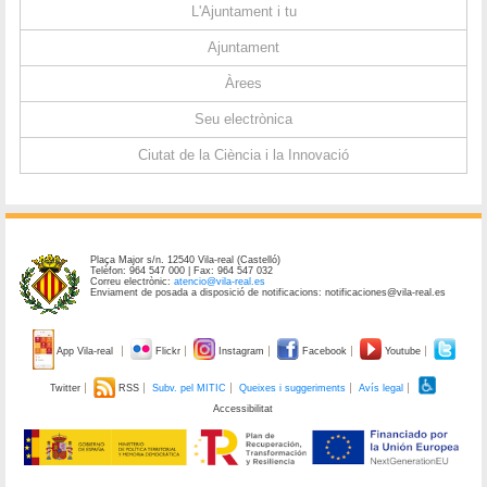
L'Ajuntament i tu
Ajuntament
Àrees
Seu electrònica
Ciutat de la Ciència i la Innovació
Plaça Major s/n. 12540 Vila-real (Castelló)
Telèfon: 964 547 000 | Fax: 964 547 032
Correu electrònic:
atencio@vila-real.es
Enviament de posada a disposició de notificacions: notificaciones@vila-real.es
App Vila-real
Flickr
Instagram
Facebook
Youtube
Twitter
RSS
Subv. pel MITIC
Queixes i suggeriments
Avís legal
Accessibilitat