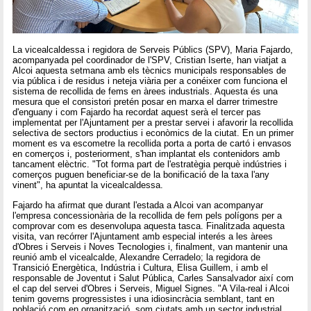
La vicealcaldessa i regidora de Serveis Públics (SPV), Maria Fajardo,
acompanyada pel coordinador de l'SPV, Cristian Iserte, han viatjat a
Alcoi aquesta setmana amb els tècnics municipals responsables de
via pública i de residus i neteja viària per a conéixer com funciona el
sistema de recollida de fems en àrees industrials. Aquesta és una
mesura que el consistori pretén posar en marxa el darrer trimestre
d'enguany i com Fajardo ha recordat aquest serà el tercer pas
implementat per l'Ajuntament per a prestar servei i afavorir la recollida
selectiva de sectors productius i econòmics de la ciutat. En un primer
moment es va escometre la recollida porta a porta de cartó i envasos
en comerços i, posteriorment, s'han implantat els contenidors amb
tancament elèctric. "Tot forma part de l'estratègia perquè indústries i
comerços puguen beneficiar-se de la bonificació de la taxa l'any
vinent", ha apuntat la vicealcaldessa.
Fajardo ha afirmat que durant l'estada a Alcoi van acompanyar
l'empresa concessionària de la recollida de fem pels polígons per a
comprovar com es desenvolupa aquesta tasca. Finalitzada aquesta
visita, van recórrer l'Ajuntament amb especial interés a les àrees
d'Obres i Serveis i Noves Tecnologies i, finalment, van mantenir una
reunió amb el vicealcalde, Alexandre Cerradelo; la regidora de
Transició Energètica, Indústria i Cultura, Elisa Guillem, i amb el
responsable de Joventut i Salut Pública, Carles Sansalvador així com
el cap del servei d'Obres i Serveis, Miguel Signes. "A Vila-real i Alcoi
tenim governs progressistes i una idiosincràcia semblant, tant en
població com en organització, som ciutats amb un sector industrial