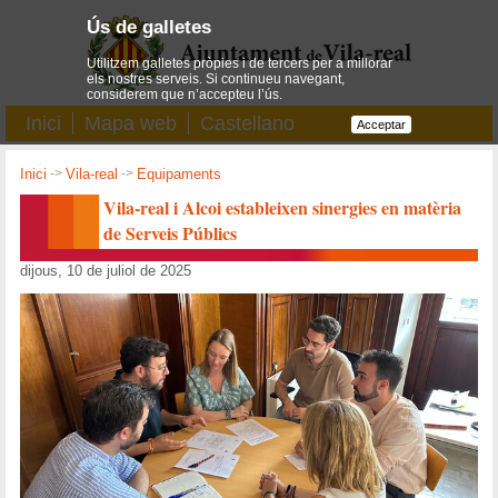
Ús de galletes
Utilitzem galletes pròpies i de tercers per a millorar
els nostres serveis. Si continueu navegant,
considerem que n’accepteu l’ús.
Inici
Mapa web
Castellano
Acceptar
Inici
->
Vila-real
->
Equipaments
Vila-real i Alcoi estableixen sinergies en matèria
de Serveis Públics
dijous, 10 de juliol de 2025