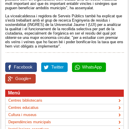
molt important així que és important entablir vincles i sinèrgies que
puguen beneficiar ambdós municipis", ha assenyalat.
La vicealcaldessa i regidora de Serveis Públics també ha explicat que
s'està treballant amb el grup de recerca Enginyeria de residus i
sostenibilitat (INGRES) de la Universitat Jaume I (UJI) per a analitzar
la qualitat i el funcionament de la recollida selectiva per part de la
ciutadania, especialment de l'orgànica en ser el residu del qual pot
obtenir-se una major economia circular, "per a estudiar com premiar
els veïns i veïnes que ho facen bé i poder bonificar-los la taxa que ens
hem vist obligats a implementar".
Facebook
Twitter
WhatsApp
Google+
Menú
Centres bibliotecaris
Centres educatius
Cultura i museus
Dependències municipals