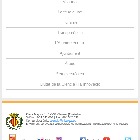
Vila-real
La teua ciutat
Turisme
Transparència
L'Ajuntament i tu
Ajuntament
Àrees
Seu electrònica
Ciutat de la Ciència i la Innovació
Plaça Major s/n. 12540 Vila-real (Castelló)
Telèfon: 964 547 000 | Fax: 964 547 032
Correu electrònic:
atencio@vila-real.es
Enviament de posada a disposició de notificacions: notificaciones@vila-real.es