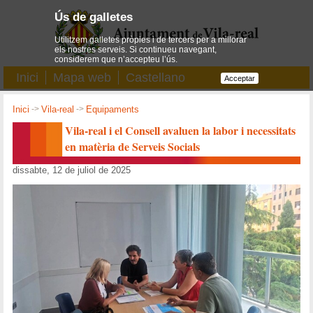
Ús de galletes
Utilitzem galletes pròpies i de tercers per a millorar
els nostres serveis. Si continueu navegant,
considerem que n’accepteu l’ús.
Inici
Mapa web
Castellano
Acceptar
Inici
->
Vila-real
->
Equipaments
Vila-real i el Consell avaluen la labor i necessitats
en matèria de Serveis Socials
dissabte, 12 de juliol de 2025