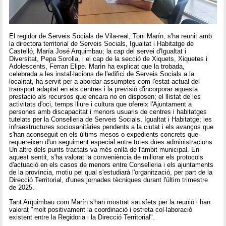
El regidor de Serveis Socials de Vila-real, Toni Marín, s'ha reunit amb
la directora territorial de Serveis Socials, Igualtat i Habitatge de
Castelló, María José Arquimbau; la cap del servei d'Igualtat i
Diversitat, Pepa Sorolla, i el cap de la secció de Xiquets, Xiquetes i
Adolescents, Ferran Elipe. Marín ha explicat que la trobada,
celebrada a les instal·lacions de l'edifici de Serveis Socials a la
localitat, ha servit per a abordar assumptes com l'estat actual del
transport adaptat en els centres i la previsió d'incorporar aquesta
prestació als recursos que encara no en disposen; el llistat de les
activitats d'oci, temps lliure i cultura que ofereix l'Ajuntament a
persones amb discapacitat i menors usuaris de centres i habitatges
tutelats per la Conselleria de Serveis Socials, Igualtat i Habitatge; les
infraestructures sociosanitàries pendents a la ciutat i els avanços que
s'han aconseguit en els últims mesos o expedients concrets que
requereixen d'un seguiment especial entre totes dues administracions.
Un altre dels punts tractats va més enllà de l'àmbit municipal. En
aquest sentit, s'ha valorat la conveniència de millorar els protocols
d'actuació en els casos de menors entre Conselleria i els ajuntaments
de la província, motiu pel qual s'estudiarà l'organització, per part de la
Direcció Territorial, d'unes jornades tècniques durant l'últim trimestre
de 2025.
Tant Arquimbau com Marín s'han mostrat satisfets per la reunió i han
valorat "molt positivament la coordinació i estreta col·laboració
existent entre la Regidoria i la Direcció Territorial".