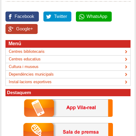
Facebook
Twitter
WhatsApp
Google+
Menú
Centres bibliotecaris
Centres educatius
Cultura i museus
Dependències municipals
Instal·lacions esportives
Destaquem