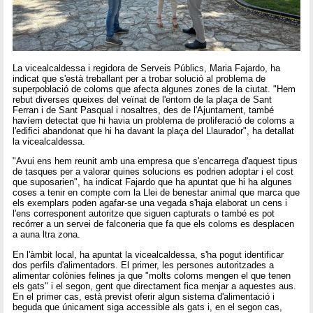
La vicealcaldessa i regidora de Serveis Públics, Maria Fajardo, ha
indicat que s'està treballant per a trobar solució al problema de
superpoblació de coloms que afecta algunes zones de la ciutat. "Hem
rebut diverses queixes del veïnat de l'entorn de la plaça de Sant
Ferran i de Sant Pasqual i nosaltres, des de l'Ajuntament, també
havíem detectat que hi havia un problema de proliferació de coloms a
l'edifici abandonat que hi ha davant la plaça del Llaurador", ha detallat
la vicealcaldessa.
"Avui ens hem reunit amb una empresa que s'encarrega d'aquest tipus
de tasques per a valorar quines solucions es podrien adoptar i el cost
que suposarien", ha indicat Fajardo que ha apuntat que hi ha algunes
coses a tenir en compte com la Llei de benestar animal que marca que
els exemplars poden agafar-se una vegada s'haja elaborat un cens i
l'ens corresponent autoritze que siguen capturats o també es pot
recórrer a un servei de falconeria que fa que els coloms es desplacen
a auna ltra zona.
En l'àmbit local, ha apuntat la vicealcaldessa, s'ha pogut identificar
dos perfils d'alimentadors. El primer, les persones autoritzades a
alimentar colònies felines ja que "molts coloms mengen el que tenen
els gats" i el segon, gent que directament fica menjar a aquestes aus.
En el primer cas, està previst oferir algun sistema d'alimentació i
beguda que únicament siga accessible als gats i, en el segon cas,