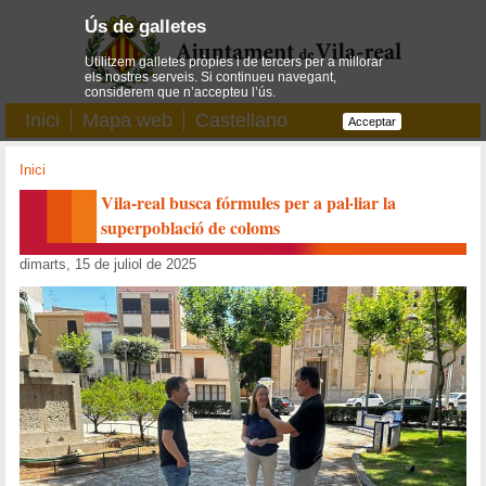
Ús de galletes
Utilitzem galletes pròpies i de tercers per a millorar
els nostres serveis. Si continueu navegant,
considerem que n’accepteu l’ús.
Inici
Mapa web
Castellano
Acceptar
Inici
Vila-real busca fórmules per a pal·liar la
superpoblació de coloms
dimarts, 15 de juliol de 2025