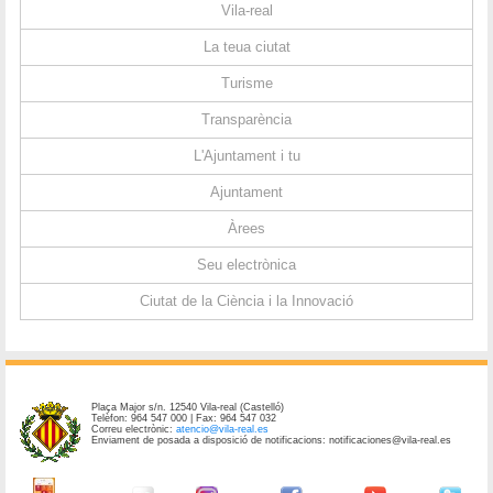
Vila-real
La teua ciutat
Turisme
Transparència
L'Ajuntament i tu
Ajuntament
Àrees
Seu electrònica
Ciutat de la Ciència i la Innovació
Plaça Major s/n. 12540 Vila-real (Castelló)
Telèfon: 964 547 000 | Fax: 964 547 032
Correu electrònic:
atencio@vila-real.es
Enviament de posada a disposició de notificacions: notificaciones@vila-real.es