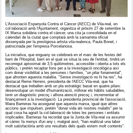
L'Associació Espanyola Contra el Càncer (AECC) de Vila-real, en
col·laboració amb l'Ajuntament, organitza el pròxim 27 de setembre la
IX Marxa solidària contra el càncer, una cita ja consolidada en el
calendari de la ciutat que comptarà amb la samarreta oficial
dissenyada per la prestigiosa artista vila-realenca, Paula Bonet, i
patrocinada per l'empresa Porcelanosa.
La iniciativa, que enguany se celebrarà en el marc de les festes del
barri de l'Hospital, barri en el qual se situa la seu de l'entitat, tindrà un
recorregut aproximat de 3,5 quilòmetres, accessible i oberta a tots els
públics, i pretén recaptar fons per a la investigació oncològica així
com donar visibilitat a les persones i famílies, "un pilar fonamental",
que afronten aquesta malaltia. "Sense investigació no hi ha res", ha
destacat Reme Herrero, presidenta de l'AECC Vila-real, que ha
destacat que treballen amb un pla estratègic basat en quatre pilars:
desenvolupar un model d'humanització, millorar els hàbits saludables,
tenir un diagnòstic precoç i alhora atenció precoç i, incrementar el
finançament a la investigació. La presidenta provincial de l'associació,
Maira Barrieras ha assegurat que aquesta marxa, igual que altres
accions que impulsen, pretén "donar vida als nostres malalts" per la
qual cosa ha agraït la col·laboració de totes les persones i entitats
implicades. Barrieras ha recordat que la Junta de Vila-real va assumir
el càrrec fa menys d'un any i, malgrat això, "han realitzat una labor
molt satisfactòria amb uns resultats dels quals estem molt contents".