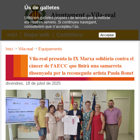
Ús de galletes
Utilitzem galletes pròpies i de tercers per a millorar
els nostres serveis. Si continueu navegant,
considerem que n’accepteu l’ús.
Inici
Mapa web
Castellano
Acceptar
Inici
->
Vila-real
->
Equipaments
Vila-real presenta la IX Marxa solidària contra el
càncer de l'AECC que lluirà una samarreta
dissenyada per la reconeguda artista Paula Bonet
divendres, 18 de juliol de 2025