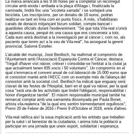
La marxa arrancarà a les 9.00 hores per a completar un recorregut
circular amb eixida i arribada a la plaça d'Aliaga i, finalitzada la
caminada, tindrà lloc una "xicoteta xarrada" i se sortejarà una
bicicleta. Les inscripcions, per un donatiu de 10 euros, podran
realitzar-se tant en línia com en punts físics. A més, s'habilitaran
canals de donació mitjançant bizum solidari, compte bancari i
guardioles oficials durant l'esdeveniment. "Sé que tota Vila-real s'unirà
a aquesta causa, perquè és una causa que ens concerneix a tots.
Cada euro anirà destinat a la investigació per al càncer i, com no, als
pacients que tenim ací a la seu de Vila-real", ha assegurat la gerent
provincial, Salomé Esteller.
L'alcalde del municipi, José Benlloch, ha reafirmat el compromís de
l'Ajuntament amb l'Associació Espanyola Contra el Càncer, destaca
"l'orgull d'haver vist nàixer, créixer i consolidar-se l'entitat a la ciutat ja
que actualment tenen 835 socis i 50 voluntaris". Un compromís en el
qual s'emmarca el conveni anual de col·laboració de 15.000 euros que
el consistori manté amb l'AECC com un exemple més de l'aliança del
consistori amb la societat civil. Benlloch ha indicat que enguany serà
clavari de les festes de l'Hospital, barri en el qual va nàixer, per la qual
cosa "serà una de les activitats que tindré l'obligació, responsabilitat i
honor d'organitzar també". El màxim responsable municipal també ha
remarcat comptar amb una samarreta dissenyada per Paula Bonet,
artista vila-realenca "de la qual ens sentim tremendament orgullosos",
Premi 20 de Febrer de 2016 i Premi 9 d'Octubre el 2018, entre d'altres.
Vila-real ratifica així la seua implicació amb les entitats que treballen
per la salut i el benestar de la ciutadania, i anima tota la població a
participar en una jornada que uneix esport, solidaritat i esperança.