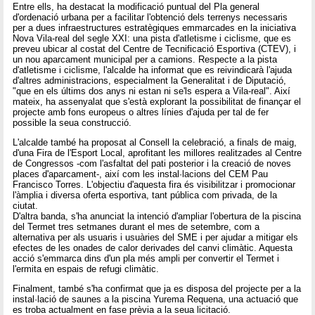
Entre ells, ha destacat la modificació puntual del Pla general
d'ordenació urbana per a facilitar l'obtenció dels terrenys necessaris
per a dues infraestructures estratègiques emmarcades en la iniciativa
Nova Vila-real del segle XXI: una pista d'atletisme i ciclisme, que es
preveu ubicar al costat del Centre de Tecnificació Esportiva (CTEV), i
un nou aparcament municipal per a camions. Respecte a la pista
d'atletisme i ciclisme, l'alcalde ha informat que es reivindicarà l'ajuda
d'altres administracions, especialment la Generalitat i de Diputació,
"que en els últims dos anys ni estan ni se'ls espera a Vila-real". Així
mateix, ha assenyalat que s'està explorant la possibilitat de finançar el
projecte amb fons europeus o altres línies d'ajuda per tal de fer
possible la seua construcció.
L'alcalde també ha proposat al Consell la celebració, a finals de maig,
d'una Fira de l'Esport Local, aprofitant les millores realitzades al Centre
de Congressos -com l'asfaltat del pati posterior i la creació de noves
places d'aparcament-, així com les instal·lacions del CEM Pau
Francisco Torres. L'objectiu d'aquesta fira és visibilitzar i promocionar
l'àmplia i diversa oferta esportiva, tant pública com privada, de la
ciutat.
D'altra banda, s'ha anunciat la intenció d'ampliar l'obertura de la piscina
del Termet tres setmanes durant el mes de setembre, com a
alternativa per als usuaris i usuàries del SME i per ajudar a mitigar els
efectes de les onades de calor derivades del canvi climàtic. Aquesta
acció s'emmarca dins d'un pla més ampli per convertir el Termet i
l'ermita en espais de refugi climàtic.
Finalment, també s'ha confirmat que ja es disposa del projecte per a la
instal·lació de saunes a la piscina Yurema Requena, una actuació que
es troba actualment en fase prèvia a la seua licitació.