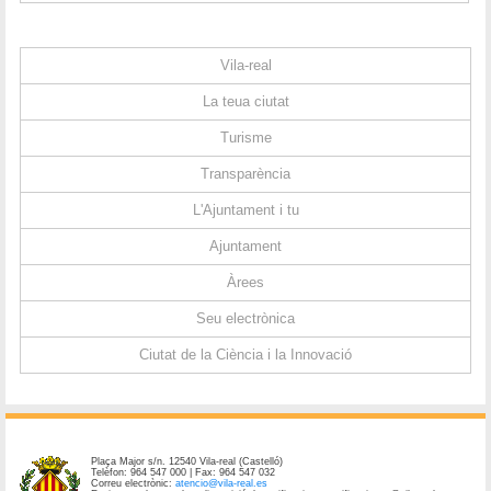
Vila-real
La teua ciutat
Turisme
Transparència
L'Ajuntament i tu
Ajuntament
Àrees
Seu electrònica
Ciutat de la Ciència i la Innovació
Plaça Major s/n. 12540 Vila-real (Castelló)
Telèfon: 964 547 000 | Fax: 964 547 032
Correu electrònic:
atencio@vila-real.es