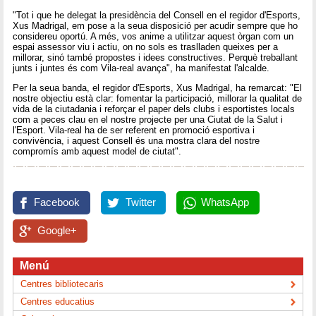
"Tot i que he delegat la presidència del Consell en el regidor d'Esports,
Xus Madrigal, em pose a la seua disposició per acudir sempre que ho
considereu oportú. A més, vos anime a utilitzar aquest òrgan com un
espai assessor viu i actiu, on no sols es traslladen queixes per a
millorar, sinó també propostes i idees constructives. Perquè treballant
junts i juntes és com Vila-real avança", ha manifestat l'alcalde.
Per la seua banda, el regidor d'Esports, Xus Madrigal, ha remarcat: "El
nostre objectiu està clar: fomentar la participació, millorar la qualitat de
vida de la ciutadania i reforçar el paper dels clubs i esportistes locals
com a peces clau en el nostre projecte per una Ciutat de la Salut i
l'Esport. Vila-real ha de ser referent en promoció esportiva i
convivència, i aquest Consell és una mostra clara del nostre
compromís amb aquest model de ciutat".
Facebook
Twitter
WhatsApp
Google+
Menú
Centres bibliotecaris
Centres educatius