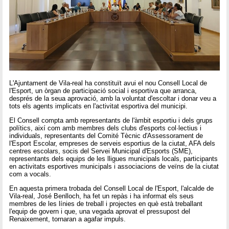
L'Ajuntament de Vila-real ha constituït avui el nou Consell Local de
l'Esport, un òrgan de participació social i esportiva que arranca,
després de la seua aprovació, amb la voluntat d'escoltar i donar veu a
tots els agents implicats en l'activitat esportiva del municipi.
El Consell compta amb representants de l'àmbit esportiu i dels grups
polítics, així com amb membres dels clubs d'esports col·lectius i
individuals, representants del Comité Tècnic d'Assessorament de
l'Esport Escolar, empreses de serveis esportius de la ciutat, AFA dels
centres escolars, socis del Servei Municipal d'Esports (SME),
representants dels equips de les lligues municipals locals, participants
en activitats esportives municipals i associacions de veïns de la ciutat
com a vocals.
En aquesta primera trobada del Consell Local de l'Esport, l'alcalde de
Vila-real, José Benlloch, ha fet un repàs i ha informat els seus
membres de les línies de treball i projectes en què està treballant
l'equip de govern i que, una vegada aprovat el pressupost del
Renaixement, tornaran a agafar impuls.