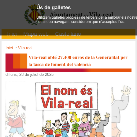
Ús de galletes
Utilitzem galletes pròpies i de tercers per a millorar els nostr
continueu navegant, considerem que n’accepteu l’ús.
Inici
Mapa web
Castellano
Inici
->
Vila-real
Vila-real obté 27.400 euros de la Generalitat per
la tasca de foment del valencià
dilluns, 28 de juliol de 2025