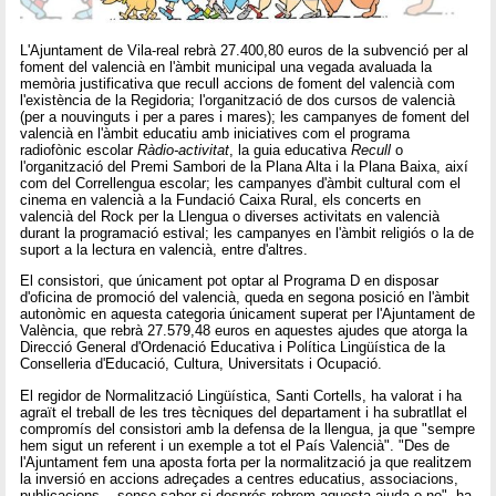
L'Ajuntament de Vila-real rebrà 27.400,80 euros de la subvenció per al
foment del valencià en l'àmbit municipal una vegada avaluada la
memòria justificativa que recull accions de foment del valencià com
l'existència de la Regidoria; l'organització de dos cursos de valencià
(per a nouvinguts i per a pares i mares); les campanyes de foment del
valencià en l'àmbit educatiu amb iniciatives com el programa
radiofònic escolar
Ràdio-activitat
, la guia educativa
Recull
o
l'organització del Premi Sambori de la Plana Alta i la Plana Baixa, així
com del Correllengua escolar; les campanyes d'àmbit cultural com el
cinema en valencià a la Fundació Caixa Rural, els concerts en
valencià del Rock per la Llengua o diverses activitats en valencià
durant la programació estival; les campanyes en l'àmbit religiós o la de
suport a la lectura en valencià, entre d'altres.
El consistori, que únicament pot optar al Programa D en disposar
d'oficina de promoció del valencià, queda en segona posició en l'àmbit
autonòmic en aquesta categoria únicament superat per l'Ajuntament de
València, que rebrà 27.579,48 euros en aquestes ajudes que atorga la
Direcció General d'Ordenació Educativa i Política Lingüística de la
Conselleria d'Educació, Cultura, Universitats i Ocupació.
El regidor de Normalització Lingüística, Santi Cortells, ha valorat i ha
agraït el treball de les tres tècniques del departament i ha subratllat el
compromís del consistori amb la defensa de la llengua, ja que "sempre
hem sigut un referent i un exemple a tot el País Valencià". "Des de
l'Ajuntament fem una aposta forta per la normalització ja que realitzem
la inversió en accions adreçades a centres educatius, associacions,
publicacions... sense saber si després rebrem aquesta ajuda o no", ha