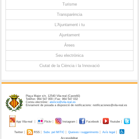
Turisme
Transparència
L'Ajuntament i tu
Ajuntament
Àrees
Seu electrònica
Ciutat de la Ciència i la Innovació
Plaça Major s/n. 12540 Vila-real (Castelló)
Telèfon: 964 547 000 | Fax: 964 547 032
Correu electrònic:
atencio@vila-real.es
Enviament de posada a disposició de notificacions: notificaciones@vila-real.es
App Vila-real
Flickr
Instagram
Facebook
Youtube
Twitter
RSS
Subv. pel MITIC
Queixes i suggeriments
Avís legal
Accessibilitat