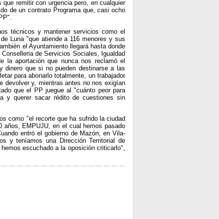
que remitir con urgencia pero, en cualquier
ido de un contrato Programa que, casi ocho
PP".
unos técnicos y mantener servicios como el
a de Luna "que atiende a 116 menores y sus
también el Ayuntamiento llegará hasta donde
 Conselleria de Servicios Sociales, Igualdad
e la aportación que nunca nos reclamó el
y dinero que si no pueden destinarse a las
tar para abonarlo totalmente, un trabajador
ue devolver y, mientras antes no nos exigían
tado que el PP juegue al "cuánto peor para
da y querer sacar rédito de cuestiones sin
tos como "el recorte que ha sufrido la ciudad
30 años, EMPUJU, en el cual hemos pasado
uando entró el gobierno de Mazón, en Vila-
s y teníamos una Dirección Territorial de
hemos escuchado a la oposición criticarlo",