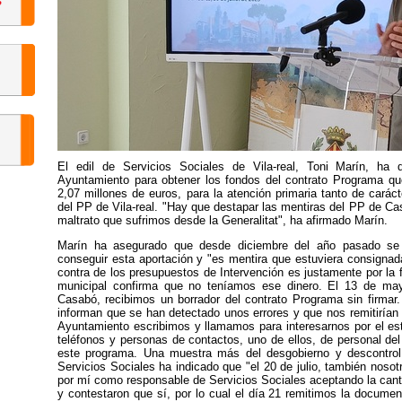
El edil de Servicios Sociales de Vila-real, Toni Marín, ha d
Ayuntamiento para obtener los fondos del contrato Programa que 
2,07 millones de euros, para la atención primaria tanto de carác
del PP de Vila-real. "Hay que destapar las mentiras del PP de Ca
maltrato que sufrimos desde la Generalitat", ha afirmado Marín.
Marín ha asegurado que desde diciembre del año pasado se e
conseguir esta aportación y "es mentira que estuviera consignad
contra de los presupuestos de Intervención es justamente por la fa
municipal confirma que no teníamos ese dinero. El 13 de may
Casabó, recibimos un borrador del contrato Programa sin firmar.
informan que se han detectado unos errores y que nos remitirían má
Ayuntamiento escribimos y llamamos para interesarnos por el est
teléfonos y personas de contactos, uno de ellos, de personal de
este programa. Una muestra más del desgobierno y descontrol 
Servicios Sociales ha indicado que "el 20 de julio, también noso
por mí como responsable de Servicios Sociales aceptando la canti
y contestaron que sí, por lo cual el día 21 remitimos la docume