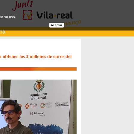
ta su uso.
Aceptar
cià
a obtener los 2 millones de euros del