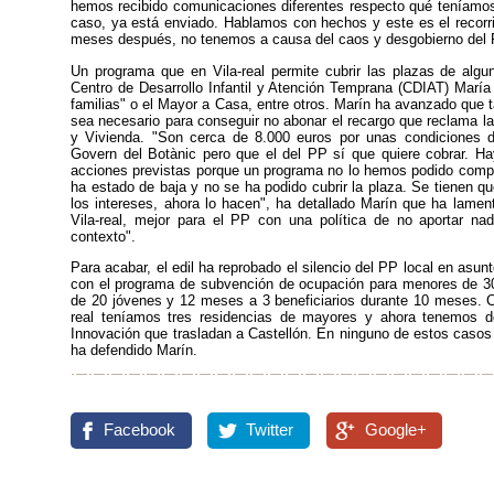
hemos recibido comunicaciones diferentes respecto qué teníamos 
caso, ya está enviado. Hablamos con hechos y este es el recorr
meses después, no tenemos a causa del caos y desgobierno del 
Un programa que en Vila-real permite cubrir las plazas de alg
Centro de Desarrollo Infantil y Atención Temprana (CDIAT) Marí
familias" o el Mayor a Casa, entre otros. Marín ha avanzado que 
sea necesario para conseguir no abonar el recargo que reclama la
y Vivienda. "Son cerca de 8.000 euros por unas condiciones d
Govern del Botànic pero que el del PP sí que quiere cobrar. Ha
acciones previstas porque un programa no lo hemos podido comple
ha estado de baja y no se ha podido cubrir la plaza. Se tienen q
los intereses, ahora lo hacen", ha detallado Marín que ha lamen
Vila-real, mejor para el PP con una política de no aportar na
contexto".
Para acabar, el edil ha reprobado el silencio del PP local en asun
con el programa de subvención de ocupación para menores de 
de 20 jóvenes y 12 meses a 3 beneficiarios durante 10 meses. C
real teníamos tres residencias de mayores y ahora tenemos do
Innovación que trasladan a Castellón. En ninguno de estos casos 
ha defendido Marín.
Facebook
Twitter
Google+