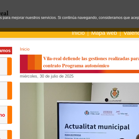
os para mejorar nuestros servicios. Si continúa navegando, consideramos que acep
Inicio
Mapa web
Valen
Inicio
amos
Vila-real defiende las gestiones realizadas par
contrato Programa autonómico
miércoles, 30 de julio de 2025