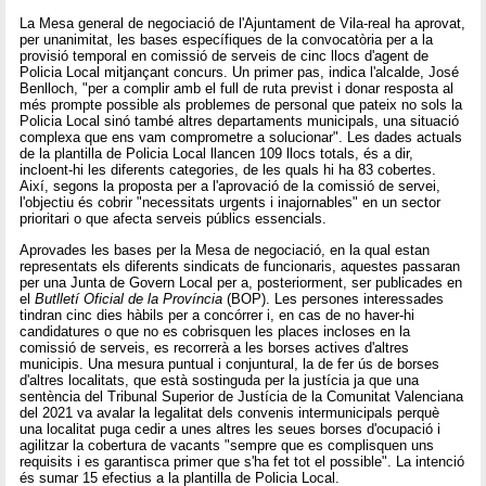
La Mesa general de negociació de l'Ajuntament de Vila-real ha aprovat,
per unanimitat, les bases específiques de la convocatòria per a la
provisió temporal en comissió de serveis de cinc llocs d'agent de
Policia Local mitjançant concurs. Un primer pas, indica l'alcalde, José
Benlloch, "per a complir amb el full de ruta previst i donar resposta al
més prompte possible als problemes de personal que pateix no sols la
Policia Local sinó també altres departaments municipals, una situació
complexa que ens vam comprometre a solucionar". Les dades actuals
de la plantilla de Policia Local llancen 109 llocs totals, és a dir,
incloent-hi les diferents categories, de les quals hi ha 83 cobertes.
Així, segons la proposta per a l'aprovació de la comissió de servei,
l'objectiu és cobrir "necessitats urgents i inajornables" en un sector
prioritari o que afecta serveis públics essencials.
Aprovades les bases per la Mesa de negociació, en la qual estan
representats els diferents sindicats de funcionaris, aquestes passaran
per una Junta de Govern Local per a, posteriorment, ser publicades en
el
Butlletí Oficial de la Província
(BOP). Les persones interessades
tindran cinc dies hàbils per a concórrer i, en cas de no haver-hi
candidatures o que no es cobrisquen les places incloses en la
comissió de serveis, es recorrerà a les borses actives d'altres
municipis. Una mesura puntual i conjuntural, la de fer ús de borses
d'altres localitats, que està sostinguda per la justícia ja que una
sentència del Tribunal Superior de Justícia de la Comunitat Valenciana
del 2021 va avalar la legalitat dels convenis intermunicipals perquè
una localitat puga cedir a unes altres les seues borses d'ocupació i
agilitzar la cobertura de vacants "sempre que es complisquen uns
requisits i es garantisca primer que s'ha fet tot el possible". La intenció
és sumar 15 efectius a la plantilla de Policia Local.