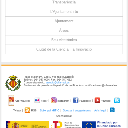
Transparència
L'Ajuntament i tu
Ajuntament
Àrees
Seu electrònica
Ciutat de la Ciència i la Innovació
Plaça Major s/n. 12540 Vila-real (Castelló)
Telèfon: 964 547 000 | Fax: 964 547 032
Correu electrònic:
atencio@vila-real.es
Enviament de posada a disposició de notificacions: notificaciones@vila-real.es
App Vila-real
Flickr
Instagram
Facebook
Youtube
Twitter
RSS
Subv. pel MITIC
Queixes i suggeriments
Avís legal
Accessibilitat