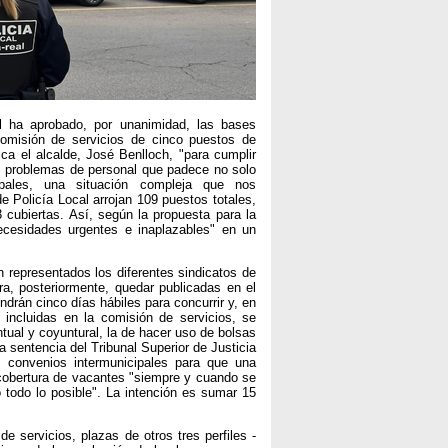
l ha aprobado, por unanimidad, las bases
comisión de servicios de cinco puestos de
ca el alcalde, José Benlloch, "para cumplir
los problemas de personal que padece no solo
ipales, una situación compleja que nos
e Policía Local arrojan 109 puestos totales,
3 cubiertas. Así, según la propuesta para la
necesidades urgentes e inaplazables" en un
 representados los diferentes sindicatos de
a, posteriormente, quedar publicadas en el
drán cinco días hábiles para concurrir y, en
incluidas en la comisión de servicios, se
tual y coyuntural, la de hacer uso de bolsas
a sentencia del Tribunal Superior de Justicia
s convenios intermunicipales para que una
 cobertura de vacantes "siempre y cuando se
todo lo posible". La intención es sumar 15
e servicios, plazas de otros tres perfiles -