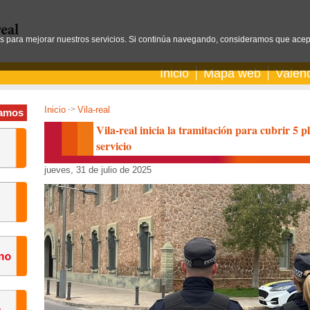
os para mejorar nuestros servicios. Si continúa navegando, consideramos que acep
Inicio
Mapa web
Valen
Inicio
->
Vila-real
amos
Vila-real inicia la tramitación para cubrir 5 
servicio
jueves, 31 de julio de 2025