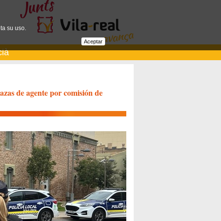
ta su uso.
Aceptar
cià
plazas de agente por comisión de