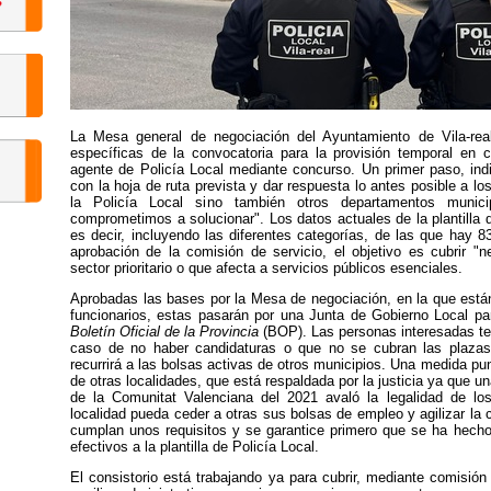
La Mesa general de negociación del Ayuntamiento de Vila-rea
específicas de la convocatoria para la provisión temporal en 
agente de Policía Local mediante concurso. Un primer paso, indi
con la hoja de ruta prevista y dar respuesta lo antes posible a 
la Policía Local sino también otros departamentos munic
comprometimos a solucionar". Los datos actuales de la plantilla d
es decir, incluyendo las diferentes categorías, de las que hay 8
aprobación de la comisión de servicio, el objetivo es cubrir "
sector prioritario o que afecta a servicios públicos esenciales.
Aprobadas las bases por la Mesa de negociación, en la que están
funcionarios, estas pasarán por una Junta de Gobierno Local par
Boletín Oficial de la Provincia
(BOP). Las personas interesadas ten
caso de no haber candidaturas o que no se cubran las plazas 
recurrirá a las bolsas activas de otros municipios. Una medida pun
de otras localidades, que está respaldada por la justicia ya que un
de la Comunitat Valenciana del 2021 avaló la legalidad de lo
localidad pueda ceder a otras sus bolsas de empleo y agilizar la
cumplan unos requisitos y se garantice primero que se ha hecho 
efectivos a la plantilla de Policía Local.
El consistorio está trabajando ya para cubrir, mediante comisión d