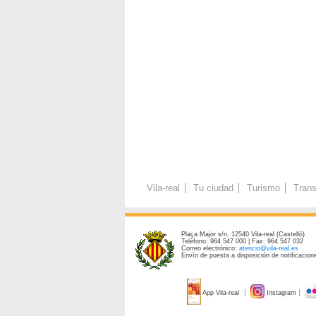
Vila-real
Tu ciudad
Turismo
Trans
Plaça Major s/n. 12540 Vila-real (Castelló)
Teléfono: 964 547 000 | Fax: 964 547 032
Correo electrónico:
atencio@vila-real.es
Envío de puesta a disposición de notificacione
App Vila-real
Instagram