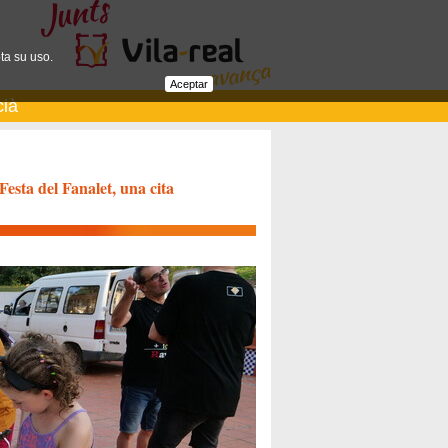
ta su uso.
Aceptar
cià
Festa del Fanalet, una cita