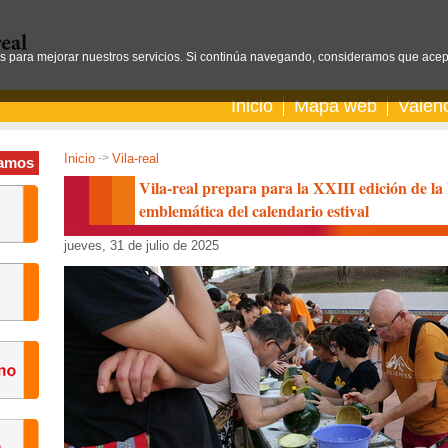
os para mejorar nuestros servicios. Si continúa navegando, consideramos que acep
Inicio
Mapa web
Valen
Inicio
->
Vila-real
amos
Vila-real prepara para la XXIII edición de la 
emblemática del calendario estival
jueves, 31 de julio de 2025