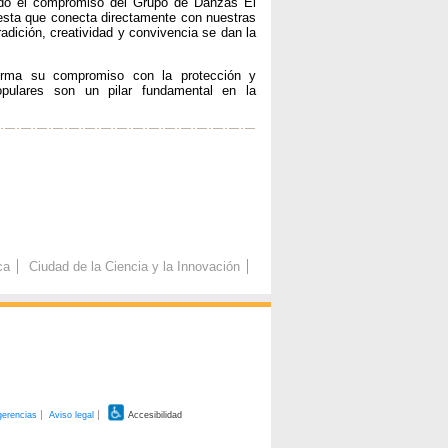
cido el compromiso del Grupo de Danzas El
fiesta que conecta directamente con nuestras
radición, creatividad y convivencia se dan la
afirma su compromiso con la protección y
opulares son un pilar fundamental en la
ca
Ciudad de la Ciencia y la Innovación
gerencias
Aviso legal
Accesibilidad