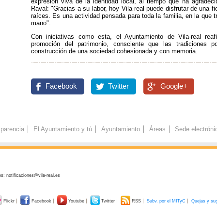
expresión viva de la identidad local, al tiempo que ha agrade
Raval: "Gracias a su labor, hoy Vila-real puede disfrutar de una 
raíces. Es una actividad pensada para toda la familia, en la que t
mano".
Con iniciativas como esta, el Ayuntamiento de Vila-real re
promoción del patrimonio, consciente que las tradiciones p
construcción de una sociedad cohesionada y con memoria.
Facebook
Twitter
Google+
parencia
El Ayuntamiento y tú
Ayuntamiento
Áreas
Sede electróni
s: notificaciones@vila-real.es
Flickr
Facebook
Youtube
Twitter
RSS
Subv. por el MITyC
Quejas y su