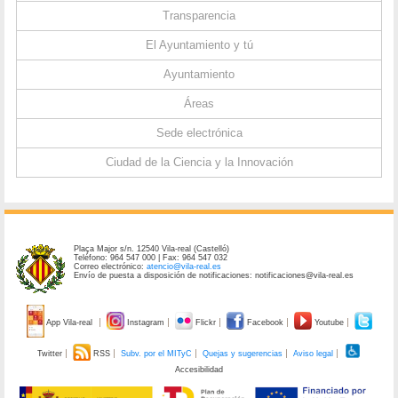
Transparencia
El Ayuntamiento y tú
Ayuntamiento
Áreas
Sede electrónica
Ciudad de la Ciencia y la Innovación
Plaça Major s/n. 12540 Vila-real (Castelló)
Teléfono: 964 547 000 | Fax: 964 547 032
Correo electrónico:
atencio@vila-real.es
Envío de puesta a disposición de notificaciones: notificaciones@vila-real.es
App Vila-real
Instagram
Flickr
Facebook
Youtube
Twitter
RSS
Subv. por el MITyC
Quejas y sugerencias
Aviso legal
Accesibilidad