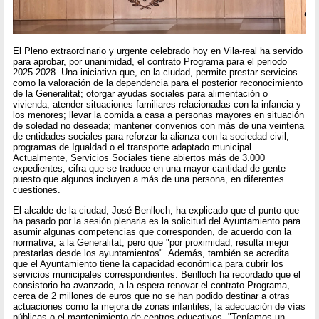
El Pleno extraordinario y urgente celebrado hoy en Vila-real ha servido
para aprobar, por unanimidad, el contrato Programa para el periodo
2025-2028. Una iniciativa que, en la ciudad, permite prestar servicios
como la valoración de la dependencia para el posterior reconocimiento
de la Generalitat; otorgar ayudas sociales para alimentación o
vivienda; atender situaciones familiares relacionadas con la infancia y
los menores; llevar la comida a casa a personas mayores en situación
de soledad no deseada; mantener convenios con más de una veintena
de entidades sociales para reforzar la alianza con la sociedad civil;
programas de Igualdad o el transporte adaptado municipal.
Actualmente, Servicios Sociales tiene abiertos más de 3.000
expedientes, cifra que se traduce en una mayor cantidad de gente
puesto que algunos incluyen a más de una persona, en diferentes
cuestiones.
El alcalde de la ciudad, José Benlloch, ha explicado que el punto que
ha pasado por la sesión plenaria es la solicitud del Ayuntamiento para
asumir algunas competencias que corresponden, de acuerdo con la
normativa, a la Generalitat, pero que "por proximidad, resulta mejor
prestarlas desde los ayuntamientos". Además, también se acredita
que el Ayuntamiento tiene la capacidad económica para cubrir los
servicios municipales correspondientes. Benlloch ha recordado que el
consistorio ha avanzado, a la espera renovar el contrato Programa,
cerca de 2 millones de euros que no se han podido destinar a otras
actuaciones como la mejora de zonas infantiles, la adecuación de vías
públicas o el mantenimiento de centros educativos. "Teníamos un