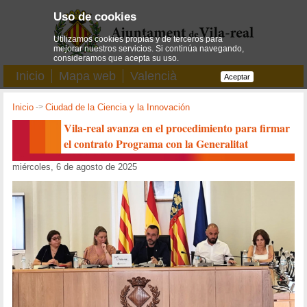
Uso de cookies
Utilizamos cookies propias y de terceros para
mejorar nuestros servicios. Si continúa navegando,
consideramos que acepta su uso.
Inicio
Mapa web
Valencià
Aceptar
Inicio
->
Ciudad de la Ciencia y la Innovación
Vila-real avanza en el procedimiento para firmar
el contrato Programa con la Generalitat
miércoles, 6 de agosto de 2025