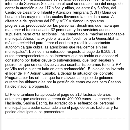
informe de Servicios Sociales en el cual se nos alertaba del riesgo de
cortar la atención a los 117 niños y niñas, de entre 0 y 6 años, del
Centro de Desarrollo Infantil y Atención Temprana (CDIT) Maria de
Luna o a los mayores a los cuales llevamos la comida a casa. A
diferencia del gobierno del PP y VOX y siendo un gobierno
progresista, preocupado por las personas, decidimos que había que
mantener el funcionariado, 32 personas, y los servicios aunque
supusiera parar otras acciones", ha comentado el máximo responsable
municipal. Ahora, ha exigido el alcalde, "pedimos a la Generalitat la
máxima celeridad para firmar el contrato y recibir la aportación
autonómica que cubra las atenciones que realicemos sin ser
municipales". Benlloch ha reiterado, respecto al pago de 8.309,81
euros correspondientes a los intereses que ha tenido que abonar el
consistorio por haber devuelto subvenciones, que "son ilegales y
pediremos que se nos devuelva esa cuantía. Esperamos tener al PP
de Vila-real a nuestro lado en esta reclamación". El alcalde ha invitado
el líder del PP, Adrián Casabó, a debatir la situación del contrato
Programa por las críticas que ha realizado al equipo de gobierno
durante los últimos días por la gestión de estas ayudas pero Casabó
ha declinado la propuesta.
El Pleno también ha aprobado el pago de 218 facturas de años
anteriores que ascienden a cerca de 400.000 euros. La concejala de
Hacienda, Sabina Escrig, ha agradecido el esfuerzo del personal
municipal para poder sacar adelante el pago de estas facturas y ha
pedido disculpas a los proveedores.