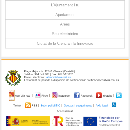
L'Ajuntament i tu
Ajuntament
Àrees
Seu electrònica
Ciutat de la Ciència i la Innovació
Plaça Major s/n. 12540 Vila-real (Castelló)
Telèfon: 964 547 000 | Fax: 964 547 032
Correu electrònic:
atencio@vila-real.es
Enviament de posada a disposició de notificacions: notificaciones@vila-real.es
App Vila-real
Flickr
Instagram
Facebook
Youtube
Twitter
RSS
Subv. pel MITIC
Queixes i suggeriments
Avís legal
Accessibilitat