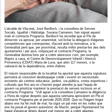
L'alcalde de Vila-real, José Benlloch, i la consellera de Serveis
Socials, Igualtat i Habitatge, Susana Camarero, han signat aquest
matí el contracte Programa. Benlloch ha recordat que el Ple de
dimecres va aprovar, per unanimitat, sol·licitar la delegació d'algunes
competències que corresponen, d'acord amb la normativa, a la
Generalitat però que, per proximitat, resulta millor prestar-les des dels
ajuntaments i per això, mitjançant el contracte Programa, la
Generalitat destina fons per a cobrir atencions com, per exemple,
Majors a casa, el Centre de Desenvolupament Infantil i Atenció
Primerenca (CDIAT) Maria de Luna, que atén 117 menors, o la
valoració de la dependència, entre d'altres.
El màxim responsable de la localitat ha apuntat que aquesta signatura
permetrà al consistori desbloquejar crèdit i invertir en necessitats
existents als centres educatius, jardins, via pública, zones esportives i
culturals que fins ara no s'havien pogut atendre ja que l'equip de
govern va prioritzar mantenir la prestació de serveis inclosos en el
contracte Programa. "Vull agrair a la consellera Camarero la diligència
a l'hora de signar després que aquesta setmana aprovàrem en Ple el
contracte Programa per al període 2025-2028. Que no l'hàgem tingut
abans ens ha fet molt de mal, ha sigut un pal més en les rodes que
ens ha posat el govern autonòmic de Mazón, perquè l'Ajuntament ha
hagut d'avançar diners durant vuit mesos per a cobrir algunes