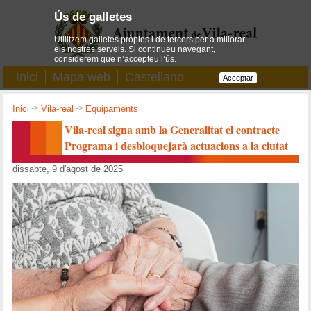
Ús de galletes
Utilitzem galletes pròpies i de tercers per a millorar
els nostres serveis. Si continueu navegant,
considerem que n’accepteu l’ús.
Inici
Mapa web
Castellano
Acceptar
Inici
->
Vila-real
->
Equipaments
Vila-real signa amb la Generalitat el contracte
Programa i desbloquejarà actuacions a la ciutat
dissabte, 9 d'agost de 2025