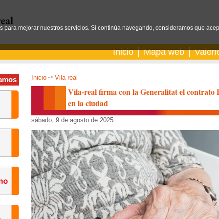
os para mejorar nuestros servicios. Si continúa navegando, consideramos que acep
Inicio
Mapa web
Valen
Inicio
->
Vila-real
amos
Vila-real firma con la Generalitat el contrat
en la ciudad
sábado, 9 de agosto de 2025