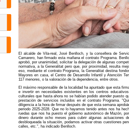
El alcalde de Vila-real, José Benlloch, y la consellera de Serv
Camarero, han firmado esta mañana el contrato Programa. Benllo
aprobó, por unanimidad, solicitar la delegación de algunas compe
normativa, a la Generalitat pero que, por proximidad, resulta me
eso, mediante el contrato Programa, la Generalitat destina fondo
Mayores en casa, el Centro de Desarrollo Infantil y Atención T
117 menores, o la valoración de la dependencia, entre otros.
El máximo responsable de la localidad ha apuntado que esta firma 
e invertir en necesidades existentes en los centros educativos,
culturales que hasta ahora no se habían podido atender puesto qu
prestación de servicios incluidos en el contrato Programa. "Qu
diligencia a la hora de firmar después de que esta semana aprobá
periodo 2025-2028. Que no lo hayamos tenido antes nos ha hec
ruedas que nos ha puesto el gobierno autonómico de Mazón, por
dinero durante ocho meses para cubrir algunas actuaciones d
desbloqueada la situación, podamos activar otras cuestiones pend
calles, etc.", ha indicado Benlloch.