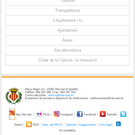
Turisme
Transparència
L'Ajuntament i tu
Ajuntament
Àrees
Seu electrònica
Ciutat de la Ciència i la Innovació
Plaça Major s/n. 12540 Vila-real (Castelló)
Telèfon: 964 547 000 | Fax: 964 547 032
Correu electrònic:
atencio@vila-real.es
Enviament de posada a disposició de notificacions: notificaciones@vila-real.es
App Vila-real
Flickr
Instagram
Facebook
Youtube
Twitter
RSS
Subv. pel MITIC
Queixes i suggeriments
Avís legal
Accessibilitat