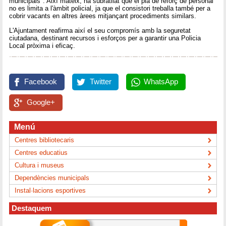
municipals". Així mateix, ha subratllat que el pla de reforç de personal
no es limita a l'àmbit policial, ja que el consistori treballa també per a
cobrir vacants en altres àrees mitjançant procediments similars.
L'Ajuntament reafirma així el seu compromís amb la seguretat
ciutadana, destinant recursos i esforços per a garantir una Policia
Local pròxima i eficaç.
Facebook
Twitter
WhatsApp
Google+
Menú
Centres bibliotecaris
Centres educatius
Cultura i museus
Dependències municipals
Instal·lacions esportives
Destaquem