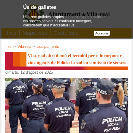
Ús de galletes
Utilitzem galletes pròpies i de tercers per a millorar
els nostres serveis. Si continueu navegant,
considerem que n’accepteu l’ús.
Inici
Mapa web
Castellano
Acceptar
Inici
->
Vila-real
->
Equipaments
Vila-real obri demà el termini per a incorporar
cinc agents de Policia Local en comissió de serveis
dimarts, 12 d'agost de 2025