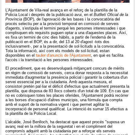
L'Ajuntament de Vila-real avança en el reforç de la plantilla de la
Policia Local i després de la publicació avui, en el
Butlletí Oficial de la
Província
(BOP), de l'aprovació de les bases i la convocatòria del
procés selectiu per a la provisió temporal en comissió de serveis
d'agents, s'estipula el termini perquè les persones interessades i que
complisquen els requisits puguen optar a una d'aquestes places. Així,
es fixa un termini de cinc dies hàbils, a partir de l'endemà de la
publicació en el BOP, és a dir, del 13 al 20 d'agost -tots dos
inclusivament-, per a la presentació de sol·licituds a la convocatòria.
Tota la informació, així com els models de sol·licitud, estan
disponibles en el
tauler d'anuncis de l'Ajuntament
, en què es facilita
l'accés i la tramitació a les persones interessades.
El procediment, que es desenvoluparà mitjançant concurs de mèrits
en règim de comissió de serveis, cerca donar resposta a la necessitat
immediata d'augmentar la presència policial i garantir la cobertura d'un
servei essencial per a la ciutadania. Amb aquesta mesura, el
consistori pretén pal·liar el dèficit d'efectius que actualment presenta la
plantilla, que disposa de 83 llocs coberts d'un total de 109. En cas que
no es cobrisquen totes les places oferides, l'Ajuntament podrà recórrer
a les borses d'ocupació d'altres municipis, una fórmula que compta
amb el suport de la normativa vigent i que permet agilitar la
incorporació de personal qualificat. La intenció és sumar 15 efectius a
la plantilla de la Policia Local.
L'alcalde, José Benlloch, ha destacat que aquest procés "suposa un
avanç real en la millora de la seguretat i en el compliment del
compromís adquirit amb la ciutadania per a reforçar els serveis