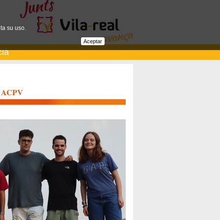
ta su uso.
Aceptar
cià
de ACPV