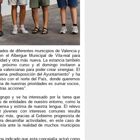
ados de diferentes municipios de Valencia y
n el Albergue Municipal de Vila-real para
tidad y otra más nueva. La estancia también
l próximo curso y el domingo invitaron a
a valencianas para poder crear sinergias. El
buena predisposición del Ayuntamiento" y ha
miso con el norte del País, donde queremos
na de nuestras prioridades es sumar socios,
tras acciones".
 grupo y se ha interesado por la tarea que
s de entidades de nuestro entorno, como la
fensa y estima de nuestra lengua. El relevo
 jóvenes con intereses comunes resulta
ez más, gracias al Gobierno progresista de
a desarrollar actividades, en este caso de
isla ante la realidad de muchos municipios
, ha indicado que esta concejalía actuó como