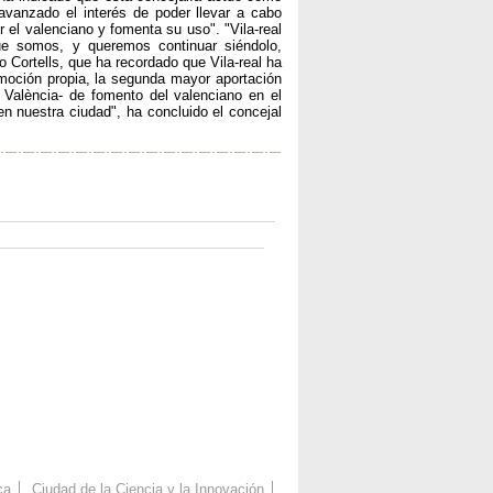
 avanzado el interés de poder llevar a cabo
 el valenciano y fomenta su uso". "Vila-real
ue somos, y queremos continuar siéndolo,
 Cortells, que ha recordado que Vila-real ha
omoción propia, la segunda mayor aportación
 València- de fomento del valenciano en el
en nuestra ciudad", ha concluido el concejal
ca
Ciudad de la Ciencia y la Innovación