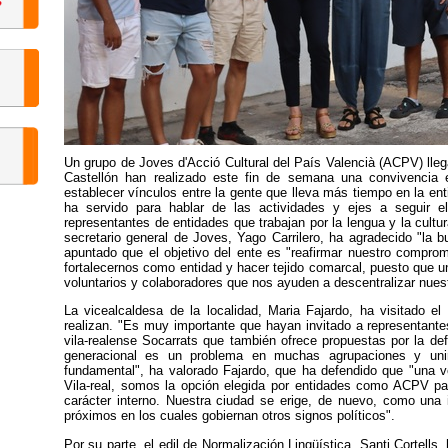
Un grupo de Joves d'Acció Cultural del País Valencià (ACPV) lleg
Castellón han realizado este fin de semana una convivencia e
establecer vínculos entre la gente que lleva más tiempo en la en
ha servido para hablar de las actividades y ejes a seguir e
representantes de entidades que trabajan por la lengua y la cultur
secretario general de Joves, Yago Carrilero, ha agradecido "la 
apuntado que el objetivo del ente es "reafirmar nuestro compro
fortalecernos como entidad y hacer tejido comarcal, puesto que u
voluntarios y colaboradores que nos ayuden a descentralizar nues
La vicealcaldesa de la localidad, Maria Fajardo, ha visitado el
realizan. "Es muy importante que hayan invitado a representante
vila-realense Socarrats que también ofrece propuestas por la de
generacional es un problema en muchas agrupaciones y unir
fundamental", ha valorado Fajardo, que ha defendido que "una v
Vila-real, somos la opción elegida por entidades como ACPV par
carácter interno. Nuestra ciudad se erige, de nuevo, como una 
próximos en los cuales gobiernan otros signos políticos".
Por su parte, el edil de Normalización Lingüística, Santi Cortells