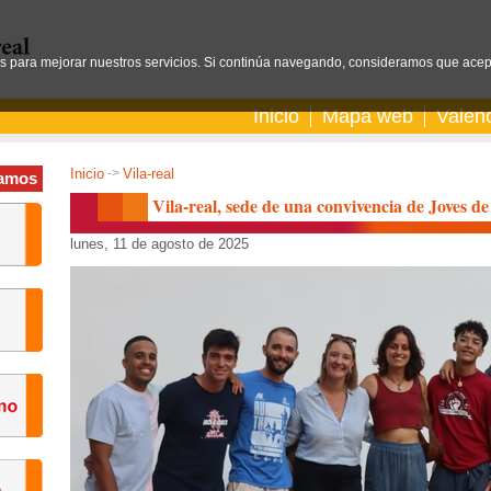
os para mejorar nuestros servicios. Si continúa navegando, consideramos que acep
Inicio
Mapa web
Valen
Inicio
->
Vila-real
amos
Vila-real, sede de una convivencia de Joves 
lunes, 11 de agosto de 2025