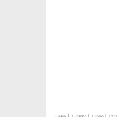
Vila-real
Tu ciudad
Turismo
Trans