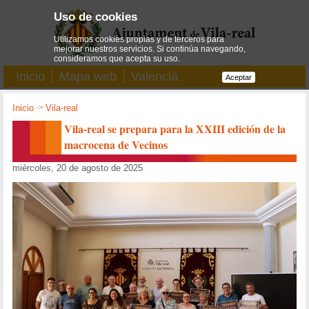
Uso de cookies
Utilizamos cookies propias y de terceros para
mejorar nuestros servicios. Si continúa navegando,
consideramos que acepta su uso.
Inicio
Mapa web
Valencià
Aceptar
Inicio
->
Vila-real
Vila-real se prepara para la XXIII edición de la
macrocena de Vecinos
miércoles, 20 de agosto de 2025