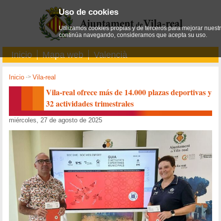
Uso de cookies
Utilizamos cookies propias y de terceros para mejorar nuestro
continúa navegando, consideramos que acepta su uso.
Inicio
Mapa web
Valencià
Inicio
->
Vila-real
Vila-real ofrece más de 14.000 plazas deportivas y
32 actividades trimestrales
miércoles, 27 de agosto de 2025