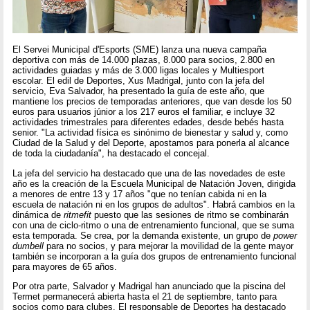
El Servei Municipal d'Esports (SME) lanza una nueva campaña
deportiva con más de 14.000 plazas, 8.000 para socios, 2.800 en
actividades guiadas y más de 3.000 ligas locales y Multiesport
escolar. El edil de Deportes, Xus Madrigal, junto con la jefa del
servicio, Eva Salvador, ha presentado la guía de este año, que
mantiene los precios de temporadas anteriores, que van desde los 50
euros para usuarios júnior a los 217 euros el familiar, e incluye 32
actividades trimestrales para diferentes edades, desde bebés hasta
senior. "La actividad física es sinónimo de bienestar y salud y, como
Ciudad de la Salud y del Deporte, apostamos para ponerla al alcance
de toda la ciudadanía", ha destacado el concejal.
La jefa del servicio ha destacado que una de las novedades de este
año es la creación de la Escuela Municipal de Natación Joven, dirigida
a menores de entre 13 y 17 años "que no tenían cabida ni en la
escuela de natación ni en los grupos de adultos". Habrá cambios en la
dinámica de
ritmefit
puesto que las sesiones de ritmo se combinarán
con una de ciclo-ritmo o una de entrenamiento funcional, que se suma
esta temporada. Se crea, por la demanda existente, un grupo de
power
dumbell
para no socios, y para mejorar la movilidad de la gente mayor
también se incorporan a la guía dos grupos de entrenamiento funcional
para mayores de 65 años.
Por otra parte, Salvador y Madrigal han anunciado que la piscina del
Termet permanecerá abierta hasta el 21 de septiembre, tanto para
socios como para clubes. El responsable de Deportes ha destacado