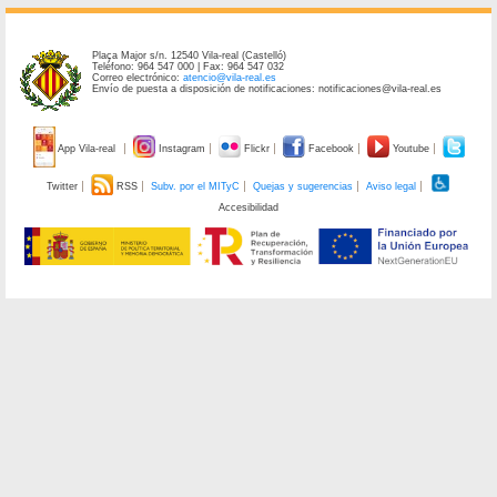
Plaça Major s/n. 12540 Vila-real (Castelló)
Teléfono: 964 547 000 | Fax: 964 547 032
Correo electrónico:
atencio@vila-real.es
Envío de puesta a disposición de notificaciones: notificaciones@vila-real.es
App Vila-real
Instagram
Flickr
Facebook
Youtube
Twitter
RSS
Subv. por el MITyC
Quejas y sugerencias
Aviso legal
Accesibilidad