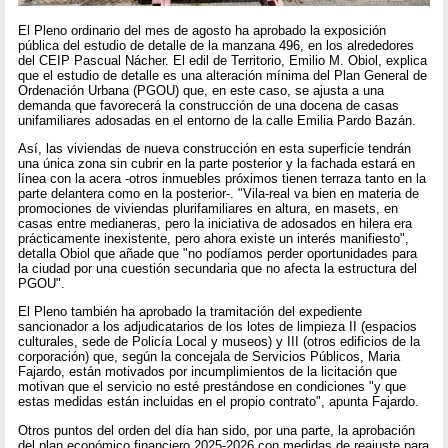
El Pleno ordinario del mes de agosto ha aprobado la exposición
pública del estudio de detalle de la manzana 496, en los alrededores
del CEIP Pascual Nácher. El edil de Territorio, Emilio M. Obiol, explica
que el estudio de detalle es una alteración mínima del Plan General de
Ordenación Urbana (PGOU) que, en este caso, se ajusta a una
demanda que favorecerá la construcción de una docena de casas
unifamiliares adosadas en el entorno de la calle Emilia Pardo Bazán.
Así, las viviendas de nueva construcción en esta superficie tendrán
una única zona sin cubrir en la parte posterior y la fachada estará en
línea con la acera -otros inmuebles próximos tienen terraza tanto en la
parte delantera como en la posterior-. "Vila-real va bien en materia de
promociones de viviendas plurifamiliares en altura, en masets, en
casas entre medianeras, pero la iniciativa de adosados en hilera era
prácticamente inexistente, pero ahora existe un interés manifiesto",
detalla Obiol que añade que "no podíamos perder oportunidades para
la ciudad por una cuestión secundaria que no afecta la estructura del
PGOU".
El Pleno también ha aprobado la tramitación del expediente
sancionador a los adjudicatarios de los lotes de limpieza II (espacios
culturales, sede de Policía Local y museos) y III (otros edificios de la
corporación) que, según la concejala de Servicios Públicos, Maria
Fajardo, están motivados por incumplimientos de la licitación que
motivan que el servicio no esté prestándose en condiciones "y que
estas medidas están incluidas en el propio contrato", apunta Fajardo.
Otros puntos del orden del día han sido, por una parte, la aprobación
del plan económico financiero 2025-2026 con medidas de reajuste para