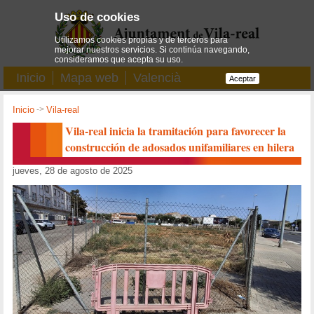
Uso de cookies
Utilizamos cookies propias y de terceros para
mejorar nuestros servicios. Si continúa navegando,
consideramos que acepta su uso.
Inicio
Mapa web
Valencià
Aceptar
Inicio
->
Vila-real
Vila-real inicia la tramitación para favorecer la
construcción de adosados unifamiliares en hilera
jueves, 28 de agosto de 2025