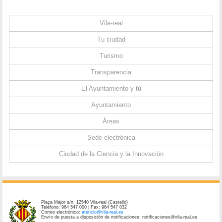
Vila-real
Tu ciudad
Turismo
Transparencia
El Ayuntamiento y tú
Ayuntamiento
Áreas
Sede electrónica
Ciudad de la Ciencia y la Innovación
Plaça Major s/n. 12540 Vila-real (Castelló)
Teléfono: 964 547 000 | Fax: 964 547 032
Correo electrónico:
atencio@vila-real.es
Envío de puesta a disposición de notificaciones: notificaciones@vila-real.es