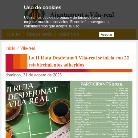
Uso de cookies
Utilizamos cookies propias y de terceros para
mejorar nuestros servicios. Si continúa navegando,
consideramos que acepta su uso.
Inicio
Mapa web
Valencià
Aceptar
Inicio
->
Vila-real
La II Ruta Desdejuna't Vila-real se inicia con 22
establecimientos adheridos
domingo, 31 de agosto de 2025