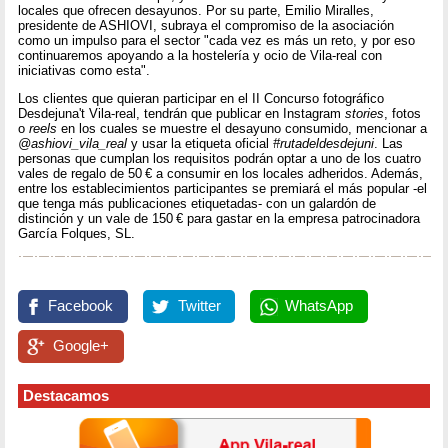
locales que ofrecen desayunos. Por su parte, Emilio Miralles,
presidente de ASHIOVI, subraya el compromiso de la asociación
como un impulso para el sector "cada vez es más un reto, y por eso
continuaremos apoyando a la hostelería y ocio de Vila-real con
iniciativas como esta".
Los clientes que quieran participar en el II Concurso fotográfico
Desdejuna't Vila-real, tendrán que publicar en Instagram
stories
, fotos
o
reels
en los cuales se muestre el desayuno consumido, mencionar a
@ashiovi_vila_real
y usar la etiqueta oficial
#rutadeldesdejuni
. Las
personas que cumplan los requisitos podrán optar a uno de los cuatro
vales de regalo de 50 € a consumir en los locales adheridos. Además,
entre los establecimientos participantes se premiará el más popular -el
que tenga más publicaciones etiquetadas- con un galardón de
distinción y un vale de 150 € para gastar en la empresa patrocinadora
García Folques, SL.
Facebook
Twitter
WhatsApp
Google+
Destacamos