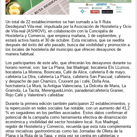
Un total de 22 establecimientos se han sumado a la II Ruta
Desdejuna't Vila-real, impulsada por la Asociación de Hostelería y Ocio
de Vila-real (ASHIOVI), en colaboración con la Concejalía de
Hostelería y Comercio, que empieza mañana, 1 de septiembre, y
estará activa hasta el 30 de octubre. Esta iniciativa, que se reedita
después del éxito del año pasado, busca dar visibilidad y promoción a
los locales de hostelería del municipio que ofrecen desayunos de
manera habitual.
Los participantes de este año, que ofrecerán los desayunos durante su
horario normal, son: bar La Plana, bar Madrigal, bocateria Els LLuïsos,
bocateria La Morena, Booncata, Café de Alice, cafetería 8 de mayo,
cafetería La Otra, cafetería La Plaza, cafetería San Pascual, cafetería
y despacho de pan Chamizo, Cruixent pa i café, Doña Ana,
horchatería La Murà, la Antigua Valenciana, La Dolceta de Maria, La
Gramola, La Tacita, Merengue&Limón, panaderia/cafetería Granier,
Rojo Café y Valentine's cafe&bar.
Durante la primera edición también participaron 22 establecimientos, y
la repercusión en redes sociales fue notable, con un aumento del 41,2
% en seguidores en los perfiles asociados. Estos datos confirman el
potencial de la campaña como herramienta efectiva de dinamización
económica y visibilidad del sector hostalero local. Xus Madrigal,
regidor de Hostelería y Comercio, recuerda que esta ruta complementa
otras iniciativas gastronómicas como las Jornadas de Olleta de la
Plana o la Ruta de la Tapa, y esta vez se centra en cafeterías y