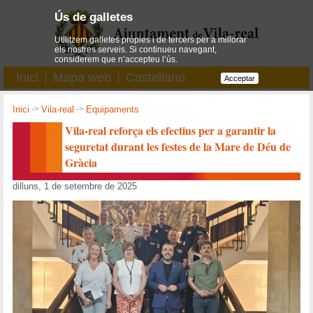
Ús de galletes
Utilitzem galletes pròpies i de tercers per a millorar
els nostres serveis. Si continueu navegant,
considerem que n’accepteu l’ús.
Inici
Mapa web
Castellano
Acceptar
Inici
->
Vila-real
->
Equipaments
Vila-real reforça els efectius per a garantir la
seguretat durant les festes de la Mare de Déu de
Gràcia
dilluns, 1 de setembre de 2025