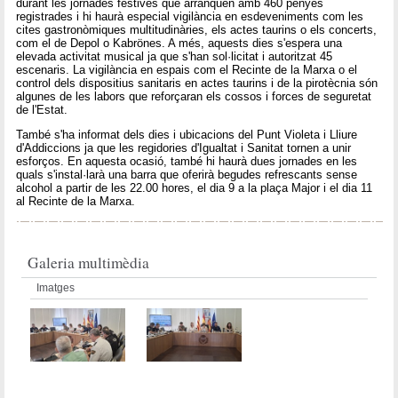
durant les jornades festives que arranquen amb 460 penyes
registrades i hi haurà especial vigilància en esdeveniments com les
cites gastronòmiques multitudinàries, els actes taurins o els concerts,
com el de Depol o Kabrönes. A més, aquests dies s'espera una
elevada activitat musical ja que s'han sol·licitat i autoritzat 45
escenaris. La vigilància en espais com el Recinte de la Marxa o el
control dels dispositius sanitaris en actes taurins i de la pirotècnia són
algunes de les labors que reforçaran els cossos i forces de seguretat
de l'Estat.
També s'ha informat dels dies i ubicacions del Punt Violeta i Lliure
d'Addiccions ja que les regidories d'Igualtat i Sanitat tornen a unir
esforços. En aquesta ocasió, també hi haurà dues jornades en les
quals s'instal·larà una barra que oferirà begudes refrescants sense
alcohol a partir de les 22.00 hores, el dia 9 a la plaça Major i el dia 11
al Recinte de la Marxa.
Galeria multimèdia
Imatges