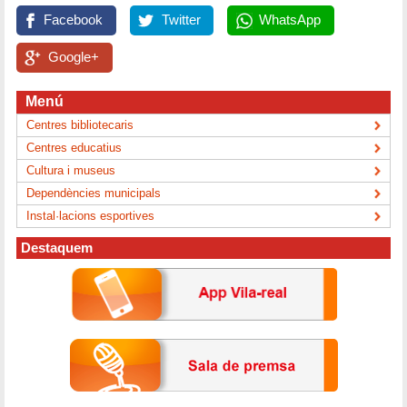
Facebook
Twitter
WhatsApp
Google+
Menú
Centres bibliotecaris
Centres educatius
Cultura i museus
Dependències municipals
Instal·lacions esportives
Destaquem