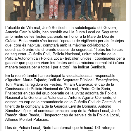
L'alcalde de Vila-real, José Benlloch, i la subdelegada del Govern,
Antonia García Valls, han presidit avui la Junta Local de Seguretat
amb motiu de les festes patronals en honor a la Mare de Déu de
Gràcia. En la reunió s'ha tancat l'operatiu de vigilància per als festejos
que, com és habitual, comptarà amb la màxima col·laboració i
coordinació entre els diferents cossos de seguretat. "Totes les forces
de seguretat -Guàrdia Civil, Policia Nacional, unitat adscrita de la
Policia Autonòmica i Policia Local- treballen unides i coordinades per a
garantir que puguem viure les festes amb la màxima normalitat i d'una
manera segura per a totes i per a tots", ha indicat Benlloch.
En la reunió també han participat la vicealcaldessa i responsable
d'Igualtat, María Fajardo; l'edil de Seguretat Pública i Emergències,
Toni Marín; la regidora de Festes, Miriam Caravaca; el cap de la
Comissaria de Policia Nacional de Vila-real, Pedro Ortín Soria;
l'inspector en cap del grup operatiu de la unitat adscrita de Policia
Nacional a la Generalitat Valenciana, Antonio Aguilar Clemente; el
coronel en cap de la comandància de la Guàrdia Civil de Castelló; el
tinent de la companyia de la Guàrdia Civil de Borriana, Antonio
Sánchez López; el comissari principal cap de la Policia Local, José
Ramón Nieto Rueda, i l'inspector cap de serveis de la Policia Local,
Alfonso Monfort Palacios.
Des de Policia Local, Nieto ha informat que hi haurà 131 reforços