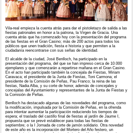
Vila-real empieza la cuenta atrás para dar el pistoletazo de salida a las
fiestas patronales en honor a la patrona, la Virgen de Gracia. Una
cuenta atrás que ha comenzado hoy con la presentación del programa
de las fiestas en el Gran Casino; más de 200 actos para todos los
públicos que unen tradición, fiesta e historia y que permiten a la
ciudadanía reencontrarse con sus señas de identidad.
El alcalde de la ciudad, José Benlloch, ha participado en la
presentación del programa, del que se han impreso cerca de 10.000
ejemplares y que comenzarán a repartirse mañana en el Gran Casino.
En el acto han participado también la concejala de Fiestas, Miriam
Caravaca; el presidente de la Junta de Fiestas, Toni Carmona; el
presidente de la Comisión de Peñas, Pau Franco; la reina de las
fiestas, Nadia Alba, y su corte de honor, además de concejales y
concejalas del Ayuntamiento y representantes de la Junta de Fiestas y
la Comisión de Peñas.
Benlloch ha destacado algunas de las novedades del programa, como
la modificación, impulsada por la Comisión de Peñas, en la ofrenda
para intentar aumentar la participación reduciendo los tiempos de
espera; el traslado del castillo final de fiestas al jardín de Jaume I,
propuesta que se prevé establecer para todas las fiestas de
septiembre; o la I Jornada de corte de jamón solidario. Otra novedad
de este año es la incorporación del Mortero del Año festero, un