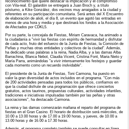
reconocimiento que quiere destacar la implicación y el compromiso
con Vila-real. El galardón se entregará a Juan Broch y, a título
póstumo, a Kike González, dos vecinos muy arraigados a la ciudad y
referentes en su participación comunitaria. Será antes del X Encuentro
de elaboración de alioli, el día 8, un evento que agotó las entradas en
menos de una hora y media y que destinará los fondos a la Asociación
de Afectados por CDKL5.
Por su parte, la concejala de Fiestas, Miriam Caravaca, ha animado a
la ciudadanía a "vivir las fiestas con espíritu de hermandad y disfrutar
de cada acto, fruto del esfuerzo de la Junta de Fiestas, la Comisión de
Peñas y muchas otras entidades y colectivos de la ciudad". Además,
ha dedicado unas palabras a la reina, Nadia Alba, y a las damas Alba
Barrachina, Blanca Nebot, Claudia Vicent, Cristina Font, Maria Nieto y
María Parra, animándolas "a vivir intensamente los festejos y guardar
cada momento como un recuerdo inolvidable".
El presidente de la Junta de Fiestas, Toni Carmona, ha puesto en
valor la gran diversidad de actos incluidos en el programa. "Con más
de 200 actividades pensadas para todos los públicos, confiamos en
que la ciudad disfrute de una programación que ofrece conciertos
gratuitos, actos taurinos, propuestas culturales, actividades infantiles,
tradiciones e iniciativas impulsadas también por las peñas y otras
asociaciones", ha destacado Carmona.
La reina y las damas comenzarán mañana el reparto del programa de
fiestas en el Gran Casino. El horario de distribución será miércoles, de
10.00 a 13.00 horas y de 17.00 a 19.00 horas, y jueves, de 10.00 a
13.00 horas y de 16.00 a 17.30 horas.
Además, el programa completo también se puede consultar en línea