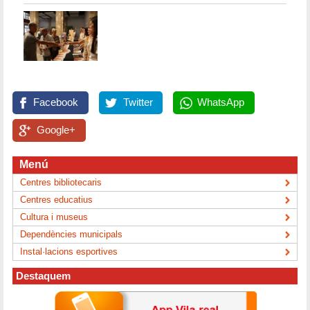
Facebook
Twitter
WhatsApp
Google+
Menú
Centres bibliotecaris
Centres educatius
Cultura i museus
Dependències municipals
Instal·lacions esportives
Destaquem