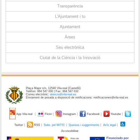
Transparència
L'Ajuntament i tu
Ajuntament
Àrees
Seu electrònica
Ciutat de la Ciència i la Innovació
Plaça Major s/n. 12540 Vila-real (Castelló)
Telèfon: 964 547 000 | Fax: 964 547 032
Correu electrònic:
atencio@vila-real.es
Enviament de posada a disposició de notificacions: notificaciones@vila-real.es
App Vila-real
Flickr
Instagram
Facebook
Youtube
Twitter
RSS
Subv. pel MITIC
Queixes i suggeriments
Avís legal
Accessibilitat