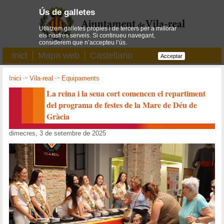
Ús de galletes
Utilitzem galletes pròpies i de tercers per a millorar
els nostres serveis. Si continueu navegant,
considerem que n’accepteu l’ús.
Inici
Mapa web
Castellano
Acceptar
Inici
->
Vila-real
->
Equipaments
La reina i la seua cort comencen el repartiment
del programa de festes de la Mare de Déu de
Gràcia
dimecres, 3 de setembre de 2025