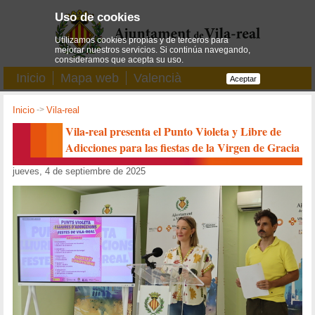
Uso de cookies
Utilizamos cookies propias y de terceros para
mejorar nuestros servicios. Si continúa navegando,
consideramos que acepta su uso.
Inicio
Mapa web
Valencià
Aceptar
Inicio
->
Vila-real
Vila-real presenta el Punto Violeta y Libre de
Adicciones para las fiestas de la Virgen de Gracia
jueves, 4 de septiembre de 2025