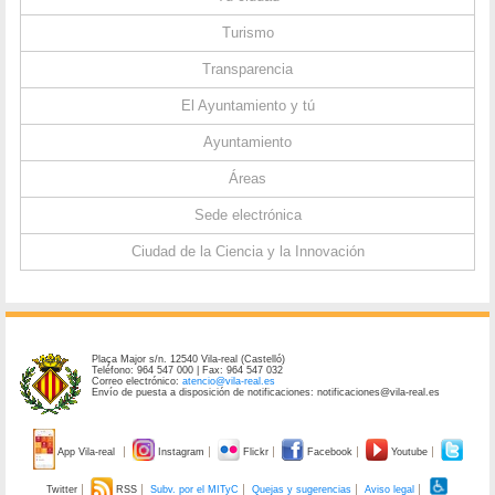
Turismo
Transparencia
El Ayuntamiento y tú
Ayuntamiento
Áreas
Sede electrónica
Ciudad de la Ciencia y la Innovación
Plaça Major s/n. 12540 Vila-real (Castelló)
Teléfono: 964 547 000 | Fax: 964 547 032
Correo electrónico:
atencio@vila-real.es
Envío de puesta a disposición de notificaciones: notificaciones@vila-real.es
App Vila-real
Instagram
Flickr
Facebook
Youtube
Twitter
RSS
Subv. por el MITyC
Quejas y sugerencias
Aviso legal