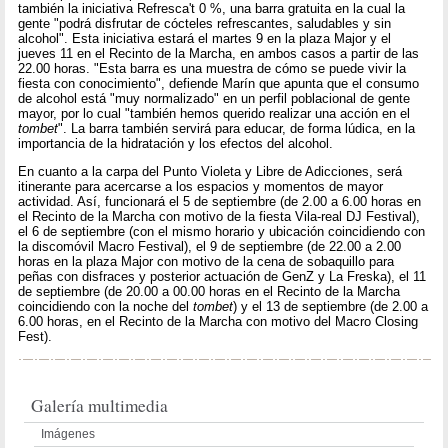
también la iniciativa Refresca't 0 %, una barra gratuita en la cual la
gente "podrá disfrutar de cócteles refrescantes, saludables y sin
alcohol". Esta iniciativa estará el martes 9 en la plaza Major y el
jueves 11 en el Recinto de la Marcha, en ambos casos a partir de las
22.00 horas. "Esta barra es una muestra de cómo se puede vivir la
fiesta con conocimiento", defiende Marín que apunta que el consumo
de alcohol está "muy normalizado" en un perfil poblacional de gente
mayor, por lo cual "también hemos querido realizar una acción en el
tombet
". La barra también servirá para educar, de forma lúdica, en la
importancia de la hidratación y los efectos del alcohol.
En cuanto a la carpa del Punto Violeta y Libre de Adicciones, será
itinerante para acercarse a los espacios y momentos de mayor
actividad. Así, funcionará el 5 de septiembre (de 2.00 a 6.00 horas en
el Recinto de la Marcha con motivo de la fiesta Vila-real DJ Festival),
el 6 de septiembre (con el mismo horario y ubicación coincidiendo con
la discomóvil Macro Festival), el 9 de septiembre (de 22.00 a 2.00
horas en la plaza Major con motivo de la cena de sobaquillo para
peñas con disfraces y posterior actuación de GenZ y La Freska), el 11
de septiembre (de 20.00 a 00.00 horas en el Recinto de la Marcha
coincidiendo con la noche del
tombet
) y el 13 de septiembre (de 2.00 a
6.00 horas, en el Recinto de la Marcha con motivo del Macro Closing
Fest).
Galería multimedia
Imágenes