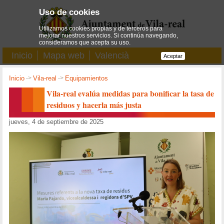
Uso de cookies
Utilizamos cookies propias y de terceros para
mejorar nuestros servicios. Si continúa navegando,
consideramos que acepta su uso.
Inicio
Mapa web
Valencià
Aceptar
Inicio
->
Vila-real
->
Equipamientos
Vila-real evalúa medidas para bonificar la tasa de
residuos y hacerla más justa
jueves, 4 de septiembre de 2025