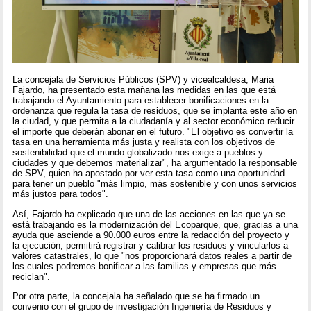
La concejala de Servicios Públicos (SPV) y vicealcaldesa, Maria
Fajardo, ha presentado esta mañana las medidas en las que está
trabajando el Ayuntamiento para establecer bonificaciones en la
ordenanza que regula la tasa de residuos, que se implanta este año en
la ciudad, y que permita a la ciudadanía y al sector económico reducir
el importe que deberán abonar en el futuro. "El objetivo es convertir la
tasa en una herramienta más justa y realista con los objetivos de
sostenibilidad que el mundo globalizado nos exige a pueblos y
ciudades y que debemos materializar", ha argumentado la responsable
de SPV, quien ha apostado por ver esta tasa como una oportunidad
para tener un pueblo "más limpio, más sostenible y con unos servicios
más justos para todos".
Así, Fajardo ha explicado que una de las acciones en las que ya se
está trabajando es la modernización del Ecoparque, que, gracias a una
ayuda que asciende a 90.000 euros entre la redacción del proyecto y
la ejecución, permitirá registrar y calibrar los residuos y vincularlos a
valores catastrales, lo que "nos proporcionará datos reales a partir de
los cuales podremos bonificar a las familias y empresas que más
reciclan".
Por otra parte, la concejala ha señalado que se ha firmado un
convenio con el grupo de investigación Ingeniería de Residuos y