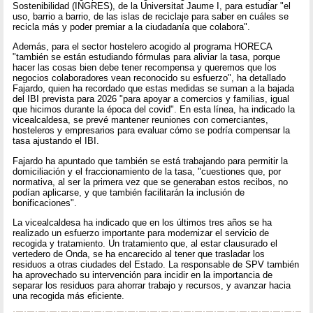
Sostenibilidad (INGRES), de la Universitat Jaume I, para estudiar "el
uso, barrio a barrio, de las islas de reciclaje para saber en cuáles se
recicla más y poder premiar a la ciudadanía que colabora".
Además, para el sector hostelero acogido al programa HORECA
"también se están estudiando fórmulas para aliviar la tasa, porque
hacer las cosas bien debe tener recompensa y queremos que los
negocios colaboradores vean reconocido su esfuerzo", ha detallado
Fajardo, quien ha recordado que estas medidas se suman a la bajada
del IBI prevista para 2026 "para apoyar a comercios y familias, igual
que hicimos durante la época del covid". En esta línea, ha indicado la
vicealcaldesa, se prevé mantener reuniones con comerciantes,
hosteleros y empresarios para evaluar cómo se podría compensar la
tasa ajustando el IBI.
Fajardo ha apuntado que también se está trabajando para permitir la
domiciliación y el fraccionamiento de la tasa, "cuestiones que, por
normativa, al ser la primera vez que se generaban estos recibos, no
podían aplicarse, y que también facilitarán la inclusión de
bonificaciones".
La vicealcaldesa ha indicado que en los últimos tres años se ha
realizado un esfuerzo importante para modernizar el servicio de
recogida y tratamiento. Un tratamiento que, al estar clausurado el
vertedero de Onda, se ha encarecido al tener que trasladar los
residuos a otras ciudades del Estado. La responsable de SPV también
ha aprovechado su intervención para incidir en la importancia de
separar los residuos para ahorrar trabajo y recursos, y avanzar hacia
una recogida más eficiente.