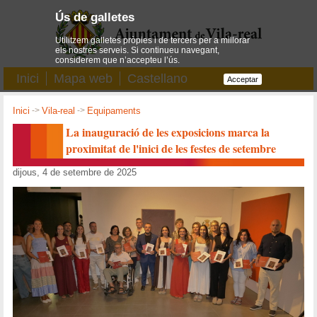
Ús de galletes
Utilitzem galletes pròpies i de tercers per a millorar
els nostres serveis. Si continueu navegant,
considerem que n’accepteu l’ús.
Inici
Mapa web
Castellano
Acceptar
Inici
->
Vila-real
->
Equipaments
La inauguració de les exposicions marca la
proximitat de l'inici de les festes de setembre
dijous, 4 de setembre de 2025