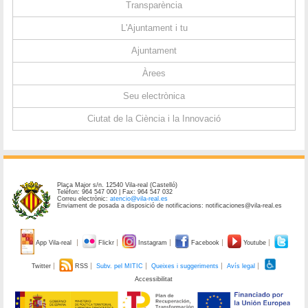
Transparència
L'Ajuntament i tu
Ajuntament
Àrees
Seu electrònica
Ciutat de la Ciència i la Innovació
Plaça Major s/n. 12540 Vila-real (Castelló)
Telèfon: 964 547 000 | Fax: 964 547 032
Correu electrònic:
atencio@vila-real.es
Enviament de posada a disposició de notificacions: notificaciones@vila-real.es
App Vila-real
Flickr
Instagram
Facebook
Youtube
Twitter
RSS
Subv. pel MITIC
Queixes i suggeriments
Avís legal
Accessibilitat