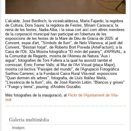
L'alcalde, José Benlloch; la vicealcaldessa, Maria Fajardo; la regidora
de Cultura, Dora Saura; la regidora de Festes, Miriam Caravaca; la
reina de les festes, Nadia Alba, i la seua cort així com altres membres
de la corporació municipal han participat en l'obertura de les
exposicions de les festes de la Mare de Déu de Gràcia de 2025: al
Convent, espai d'art, "Símbols de llum", de Nelo Vilanova; al jardí del
Convent, "Bestiari forjat", de Roberto Bort Poveda (ArteFactum); a la
Casa de l'Oli, 32a Mostra fotogràfica "El món del parany", d'APAVAL; a
la Comunitat de Regants, mostra de l'Ateneu de Natura "Aus i
aigua", fotografies de Toni Fullera a la qual ha assistit també el
comissari, Enric Forner Valls; al Mur de l'Art Visual (plaça Major),
mostra col·lectiva "Paisajes del mundo", de l'Agrupació Fotogràfica
Sarthou Carreres; a la Fundació Caixa Rural Vila-real: exposicions
"Quan dormen els arbres", fotografia, de Lluís Ibáñez Melià;
"L'essència de la llum", olis, de José Ramón Lidón; "Blancos y grises"
i "Fuego y tierra",
pouring,
d'Andrés Gozalbo.
Més fotografies de la inauguració, al
Flickr de l'Ajuntament de Vila-
real
Galeria multimèdia
Imatges