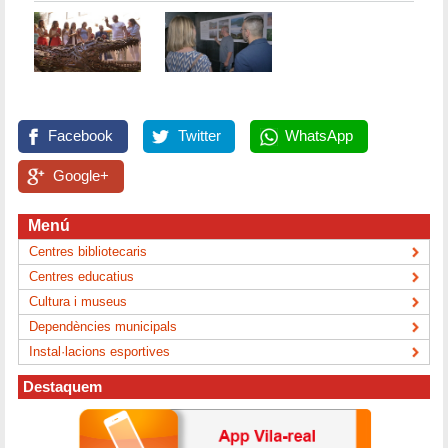
Facebook
Twitter
WhatsApp
Google+
Menú
Centres bibliotecaris
Centres educatius
Cultura i museus
Dependències municipals
Instal·lacions esportives
Destaquem