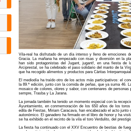
Vila-real ha disfrutado de un día intenso y lleno de emociones d
Gracia. La mañana ha empezado con risas y diversión en la pl
han sido protagonistas del Jugant, jugant!, en una fiesta de 
Arciprestal, se ha celebrado el paso solidario del manto de la Vir
que ha recogido alimentos y productos para Cáritas Interparroquial,
El mediodía ha traído otro de los actos más participativos: el co
la 89.ª edición, junto con la comida de peñas, que ya suma 46. L
mosaico de colores, olores y sabor, con centenares de personas 
sempre, Trasba y La Jarana.
La jornada también ha tenido un momento especial con la recepción
Ayuntamiento, en conmemoración de los 650 años de los toros e
edila de Fiestas, Miriam Caracava, han encabezado el acto junto 
autonómico. El ganadero ha firmado en el libro de honor y ha visit
se ha exhibido en el recinto de la vila el toro Verdulito, del prestig
La fiesta ha continuado con el XXV Encuentro de bestias de fuego