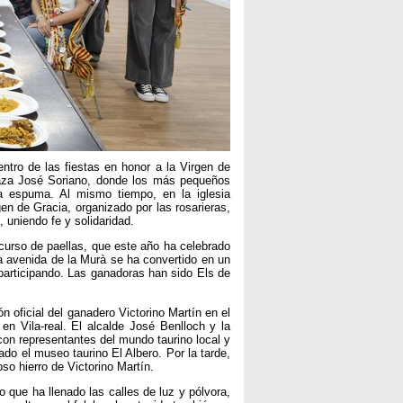
entro de las fiestas en honor a la Virgen de
aza José Soriano, donde los más pequeños
la espuma. Al mismo tiempo, en la iglesia
gen de Gracia, organizado por las rosarieras,
 uniendo fe y solidaridad.
ncurso de paellas, que este año ha celebrado
a avenida de la Murà se ha convertido en un
participando. Las ganadoras han sido Els de
 oficial del ganadero Victorino Martín en el
n Vila-real. El alcalde José Benlloch y la
con representantes del mundo taurino local y
ado el museo taurino El Albero. Por la tarde,
ioso hierro de Victorino Martín.
 que ha llenado las calles de luz y pólvora,