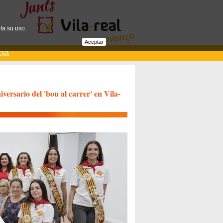
ta su uso.
Aceptar
cià
versario del 'bou al carrer' en Vila-