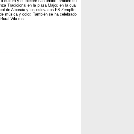
La cultura y el folclore han tenido también su
za Tradicional en la plaza Major, en la cual
al de Alboraia y los eslovacos FS Zemplín,
de música y color. También se ha celebrado
Rural Vila-real.