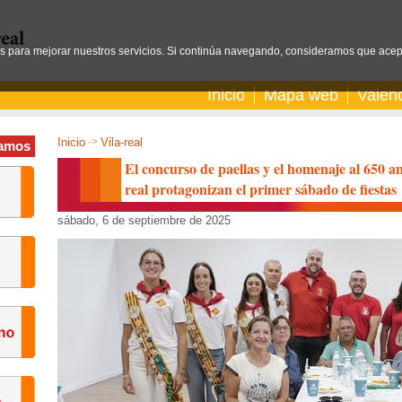
os para mejorar nuestros servicios. Si continúa navegando, consideramos que acep
Inicio
Mapa web
Valen
Inicio
->
Vila-real
amos
El concurso de paellas y el homenaje al 650 ani
real protagonizan el primer sábado de fiestas
sábado, 6 de septiembre de 2025