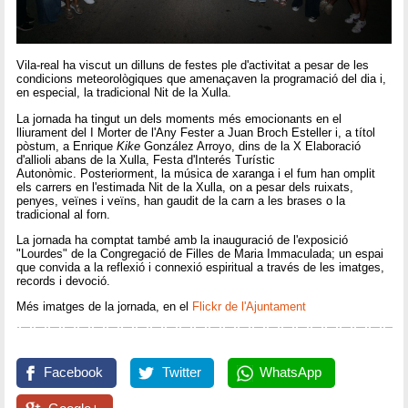
Vila-real ha viscut un dilluns de festes ple d'activitat a pesar de les
condicions meteorològiques que amenaçaven la programació del dia i,
en especial, la tradicional Nit de la Xulla.
La jornada ha tingut un dels moments més emocionants en el
lliurament del I Morter de l'Any Fester a Juan Broch Esteller i, a títol
pòstum, a Enrique
Kike
González Arroyo, dins de la X Elaboració
d'allioli abans de la Xulla, Festa d'Interés Turístic
Autonòmic. Posteriorment, la música de xaranga i el fum han omplit
els carrers en l'estimada Nit de la Xulla, on a pesar dels ruixats,
penyes, veïnes i veïns, han gaudit de la carn a les brases o la
tradicional al forn.
La jornada ha comptat també amb la inauguració de l'exposició
"Lourdes" de la Congregació de Filles de Maria Immaculada; un espai
que convida a la reflexió i connexió espiritual a través de les imatges,
records i devoció.
Més imatges de la jornada, en el
Flickr de l'Ajuntament
Facebook
Twitter
WhatsApp