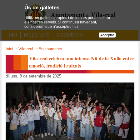
Ús de galletes
Utilitzem galletes pròpies i de tercers per a millorar
els nostres serveis. Si continueu navegant,
considerem que n’accepteu l’ús.
Inici
Mapa web
Castellano
Acceptar
Inici
->
Vila-real
->
Equipaments
Vila-real celebra una intensa Nit de la Xulla entre
emoció, tradició i ruixats
dilluns, 8 de setembre de 2025