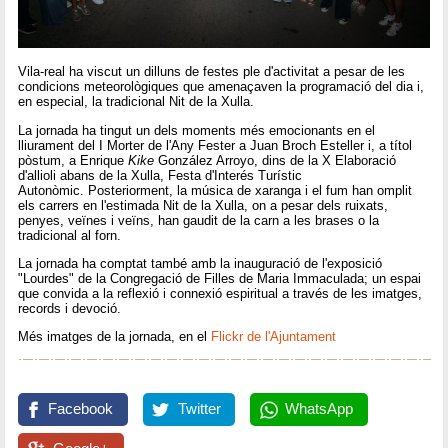
Vila-real ha viscut un dilluns de festes ple d'activitat a pesar de les
condicions meteorològiques que amenaçaven la programació del dia i,
en especial, la tradicional Nit de la Xulla.
La jornada ha tingut un dels moments més emocionants en el
lliurament del I Morter de l'Any Fester a Juan Broch Esteller i, a títol
pòstum, a Enrique
Kike
González Arroyo, dins de la X Elaboració
d'allioli abans de la Xulla, Festa d'Interés Turístic
Autonòmic. Posteriorment, la música de xaranga i el fum han omplit
els carrers en l'estimada Nit de la Xulla, on a pesar dels ruixats,
penyes, veïnes i veïns, han gaudit de la carn a les brases o la
tradicional al forn.
La jornada ha comptat també amb la inauguració de l'exposició
"Lourdes" de la Congregació de Filles de Maria Immaculada; un espai
que convida a la reflexió i connexió espiritual a través de les imatges,
records i devoció.
Més imatges de la jornada, en el
Flickr de l'Ajuntament
Facebook
Twitter
WhatsApp