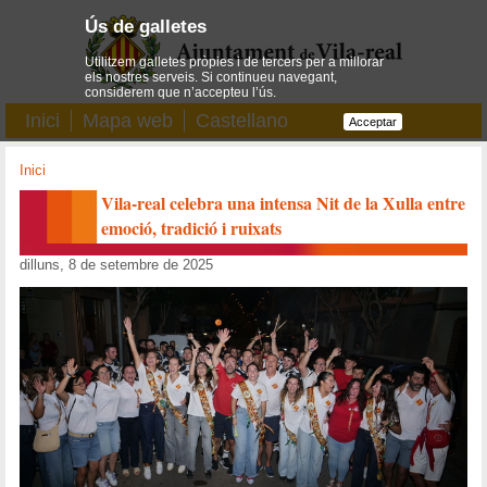
Ús de galletes
Utilitzem galletes pròpies i de tercers per a millorar
els nostres serveis. Si continueu navegant,
considerem que n’accepteu l’ús.
Inici
Mapa web
Castellano
Acceptar
Inici
Vila-real celebra una intensa Nit de la Xulla entre
emoció, tradició i ruixats
dilluns, 8 de setembre de 2025