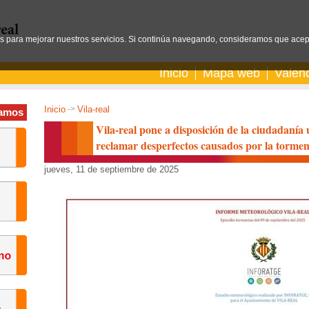
os para mejorar nuestros servicios. Si continúa navegando, consideramos que acep
Inicio
Mapa web
Valen
Inicio
->
Vila-real
amos
Vila-real pone a disposición de la ciudadanía
reclamar desperfectos causados por la tormen
jueves, 11 de septiembre de 2025