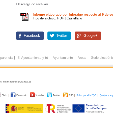
Descarga de archivos
Informe elaborado por Inforatge respecto al 9 de s
Tipo de archivo: PDF | Castellano
Facebook
Twitter
Google+
parencia
El Ayuntamiento y tú
Ayuntamiento
Áreas
Sede electróni
s: notificaciones@vila-real.es
Flickr
Facebook
Youtube
Twitter
RSS
Subv. por el MITyC
Quejas y su