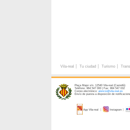
Vila-real
Tu ciudad
Turismo
Trans
Plaça Major s/n. 12540 Vila-real (Castelló)
Teléfono: 964 547 000 | Fax: 964 547 032
Correo electrónico:
atencio@vila-real.es
Envío de puesta a disposición de notificacione
App Vila-real
Instagram