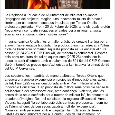
La Regidoria d'Educació de l'Ajuntament de Vila-real col·labora
l'engegada del projecte Imagina, uns innovadors tallers de creació
literària per als centres educatius impulsats per Teresa Ortells,
professora jubilada i Premi 20 de Febrer de 2025, amb els quals pretén
"reconéixer i compartir iniciatives privades per a millorar la tasca
educativa i la formació dels nostres joves".
Imagina, explica Ortells, "és un taller pràctic de creació literària per a
afavorir l'aprenentatge lingüístic i la producció escrita, adreçat a l'últim
cicle de l'educació primària". Aquesta proposta es va encetar el curs
passat (2024-25) al CEIP Pius XII, de manera experimental. Després
dels bons resultats del taller, aquest curs (2025-26) continuem la
tasca, a partir d'octubre, amb els alumnes de 5é i 6é del CEIP Gimeno
Barón i també es preveu que s'adherisca a la iniciativa l'alumnat de 5é
del CEIP Cervantes.
Les sessions les impartirà, de manera altruista, Teresa Ortells que
atresora una àmplia experiència en projectes d'innovació a les aules;
de fet, l'any 1995 va ser guardonada amb el Premi Nacional a la
Innovació Educativa. "Cap proposta de millora seria possible sense la
col·laboració del professorat que, amb confiança i valentia, obri les
portes de la seua docència per a tractar de millorar-la", ha destacat la
creadora d'Imagina. Des del consistori, la regidora d'Educació, Anna
Vicens, ha agraït "la col·laboració dels centres, professorat i, com no,
de l'alumnat que, de ben segur, gaudirà molt de l'experiència".
"Comptar amb persones amb el bagatge i la implicació de Teresa
Ortells és molt important per a la ciutat i des de l'Ajuntament, no