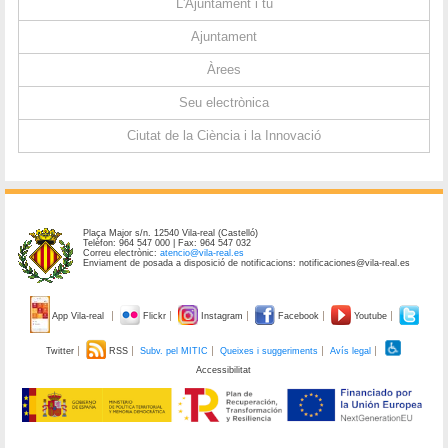
L'Ajuntament i tu
Ajuntament
Àrees
Seu electrònica
Ciutat de la Ciència i la Innovació
Plaça Major s/n. 12540 Vila-real (Castelló)
Telèfon: 964 547 000 | Fax: 964 547 032
Correu electrònic:
atencio@vila-real.es
Enviament de posada a disposició de notificacions: notificaciones@vila-real.es
App Vila-real
Flickr
Instagram
Facebook
Youtube
Twitter
RSS
Subv. pel MITIC
Queixes i suggeriments
Avís legal
Accessibilitat