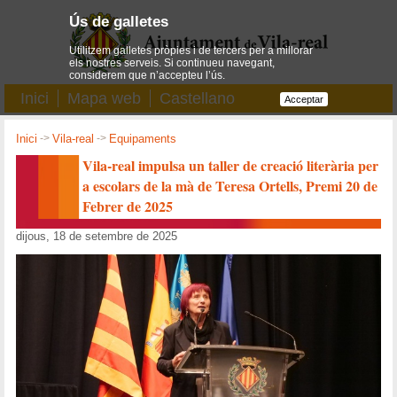
Ús de galletes
Utilitzem galletes pròpies i de tercers per a millorar
els nostres serveis. Si continueu navegant,
considerem que n’accepteu l’ús.
Inici
Mapa web
Castellano
Acceptar
Inici
->
Vila-real
->
Equipaments
Vila-real impulsa un taller de creació literària per
a escolars de la mà de Teresa Ortells, Premi 20 de
Febrer de 2025
dijous, 18 de setembre de 2025