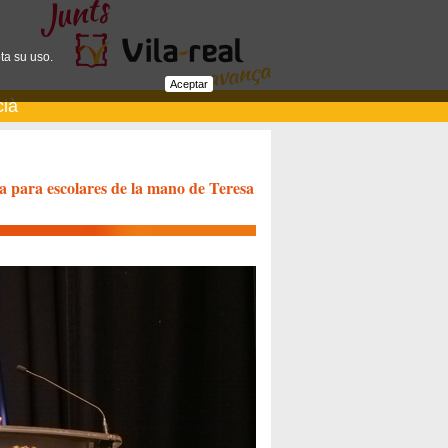
ta su uso.
Aceptar
cià
ria para escolares de la mano de Teresa