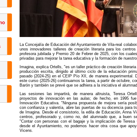
La Concejalía de Educación del Ayuntamiento de Vila-real colabor
unos innovadores talleres de creación literaria para los centro
profesora jubilada y Premio 20 de Febrer de 2025, con los cuales
privadas para mejorar la tarea educativa y la formación de nuestro
Imagina, explica Ortells, "es un taller práctico de creación literaria
producción escrita, dirigido al último ciclo de la educación pr
pasado (2024-25) en el CEIP Pío XII, de manera experimental. De
este curso (2025-26) continuamos la tarea, a partir de octubre, 
Barón y también se prevé que se adhiera a la iniciativa el alumna
Las sesiones las impartirá, de manera altruista, Teresa Orte
proyectos de innovación en las aulas; de hecho, en 1995 fue
Innovación Educativa. "Ninguna propuesta de mejora sería posibl
con confianza y valentía, abre las puertas de su docencia para tr
de Imagina. Desde el consistorio, la edila de Educación, Anna Vi
centros, profesorado y, como no, del alumnado que, a buen seg
"Contar con personas con el bagaje y la implicación de Teresa 
desde el Ayuntamiento, no podemos hacer otra cosa que apoyar
Vicens.