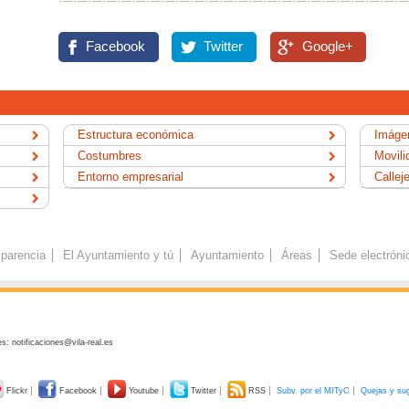
Facebook
Twitter
Google+
Estructura económica
Imágen
Costumbres
Movili
Entorno empresarial
Callej
parencia
El Ayuntamiento y tú
Ayuntamiento
Áreas
Sede electróni
s: notificaciones@vila-real.es
Flickr
Facebook
Youtube
Twitter
RSS
Subv. por el MITyC
Quejas y su