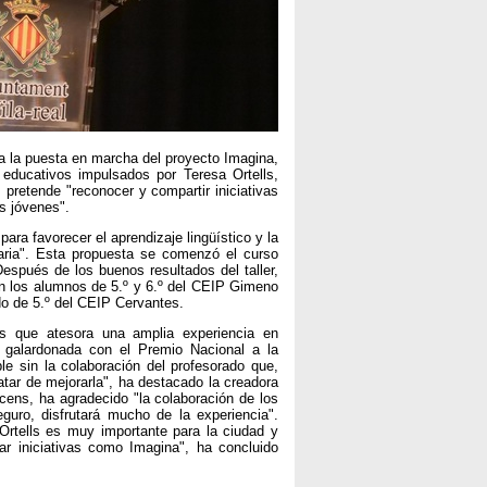
a la puesta en marcha del proyecto Imagina,
s educativos impulsados por Teresa Ortells,
 pretende "reconocer y compartir iniciativas
s jóvenes".
 para favorecer el aprendizaje lingüístico y la
imaria". Esta propuesta se comenzó el curso
spués de los buenos resultados del taller,
con los alumnos de 5.º y 6.º del CEIP Gimeno
do de 5.º del CEIP Cervantes.
lls que atesora una amplia experiencia en
 galardonada con el Premio Nacional a la
e sin la colaboración del profesorado que,
atar de mejorarla", ha destacado la creadora
cens, ha agradecido "la colaboración de los
uro, disfrutará mucho de la experiencia".
Ortells es muy importante para la ciudad y
 iniciativas como Imagina", ha concluido