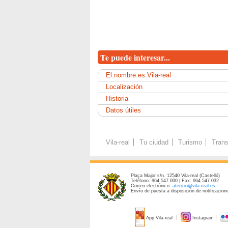
Te puede interesar...
El nombre es Vila-real
Localización
Historia
Datos útiles
Vila-real
Tu ciudad
Turismo
Trans
Plaça Major s/n. 12540 Vila-real (Castelló)
Teléfono: 964 547 000 | Fax: 964 547 032
Correo electrónico:
atencio@vila-real.es
Envío de puesta a disposición de notificacione
App Vila-real
Instagram