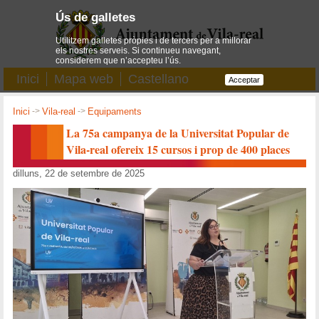
Ús de galletes
Utilitzem galletes pròpies i de tercers per a millorar
els nostres serveis. Si continueu navegant,
considerem que n’accepteu l’ús.
Inici
Mapa web
Castellano
Acceptar
Inici
->
Vila-real
->
Equipaments
La 75a campanya de la Universitat Popular de
Vila-real ofereix 15 cursos i prop de 400 places
dilluns, 22 de setembre de 2025