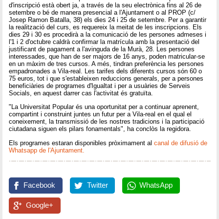
d'inscripció està obert ja, a través de la seu electrònica fins al 26 de
setembre o bé de manera presencial a l'Ajuntament o al PROP (c/
Josep Ramon Batalla, 38) els dies 24 i 25 de setembre. Per a garantir
la realització del curs, es requereix la meitat de les inscripcions. Els
dies 29 i 30 es procedirà a la comunicació de les persones admeses i
l'1 i 2 d'octubre caldrà confirmar la matrícula amb la presentació del
justificant de pagament a l'avinguda de la Murà, 28. Les persones
interessades, que han de ser majors de 16 anys, poden matricular-se
en un màxim de tres cursos. A més, tindran preferència les persones
empadronades a Vila-real. Les tarifes dels diferents cursos són 60 o
75 euros, tot i que s'estableixen reduccions generals, per a persones
beneficiàries de programes d'Igualtat i per a usuàries de Serveis
Socials, en aquest darrer cas l'activitat és gratuïta.
"La Universitat Popular és una oportunitat per a continuar aprenent,
compartint i construint juntes un futur per a Vila-real en el qual el
coneixement, la transmissió de les nostres tradicions i la participació
ciutadana siguen els pilars fonamentals", ha conclòs la regidora.
Els programes estaran disponibles pròximament al
canal de difusió de
Whatsapp de l'Ajuntament.
Facebook
Twitter
WhatsApp
Google+