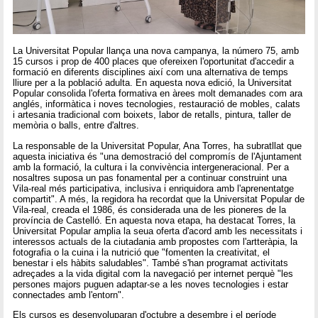
La Universitat Popular llança una nova campanya, la número 75, amb
15 cursos i prop de 400 places que ofereixen l'oportunitat d'accedir a
formació en diferents disciplines així com una alternativa de temps
lliure per a la població adulta. En aquesta nova edició, la Universitat
Popular consolida l'oferta formativa en àrees molt demanades com ara
anglés, informàtica i noves tecnologies, restauració de mobles, calats
i artesania tradicional com boixets, labor de retalls, pintura, taller de
memòria o balls, entre d'altres.
La responsable de la Universitat Popular, Ana Torres, ha subratllat que
aquesta iniciativa és "una demostració del compromís de l'Ajuntament
amb la formació, la cultura i la convivència intergeneracional. Per a
nosaltres suposa un pas fonamental per a continuar construint una
Vila-real més participativa, inclusiva i enriquidora amb l'aprenentatge
compartit". A més, la regidora ha recordat que la Universitat Popular de
Vila-real, creada el 1986, és considerada una de les pioneres de la
província de Castelló. En aquesta nova etapa, ha destacat Torres, la
Universitat Popular amplia la seua oferta d'acord amb les necessitats i
interessos actuals de la ciutadania amb propostes com l'artteràpia, la
fotografia o la cuina i la nutrició que "fomenten la creativitat, el
benestar i els hàbits saludables". També s'han programat activitats
adreçades a la vida digital com la navegació per internet perquè "les
persones majors puguen adaptar-se a les noves tecnologies i estar
connectades amb l'entorn".
Els cursos es desenvoluparan d'octubre a desembre i el període