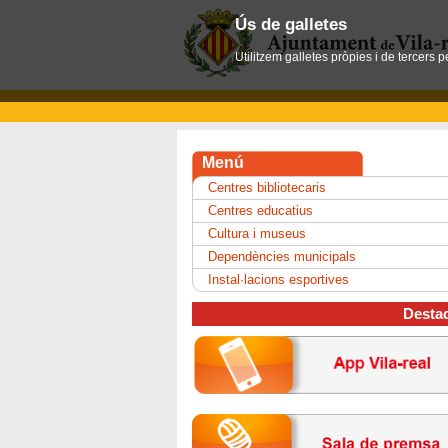
Ús de galletes
Utilitzem galletes pròpies i de tercers 
Menú
Centres bibliotecaris
Centres educatius
Cultura i museus
Dependències municipals
Instal·lacions esportives
Desta