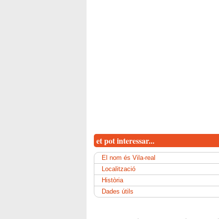
et pot interessar...
El nom és Vila-real
Localització
Història
Dades útils