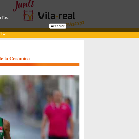
 l’ús.
Acceptar
ano
 de la Ceràmica