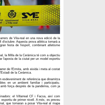
carrers de Vila-real en una nova edició de la
4 d'octubre. Aquesta prova atlètica tornarà a
 gran festa de l'esport, combinant atletisme
eal, la Milla de la Ceràmica té com a objectiu
ar l'aposta de la ciutat per un model esportiu
arrer de l'Ermita, amb eixida i meta al costat
l'Estadi de la Ceràmica.
un esdeveniment de referència que dinamitza
bles en un ambient familiar i participatiu.
a amb força després de la pandèmia, com ja
nadors: el Villarreal CF i Facsa, així com
 esportiu de primer nivell. A més, es preveu
onal, que tornaran a posar Vila-real al mapa