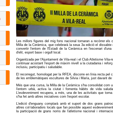
Les millors figures del mig fons nacional tornaran a recórrer els 
Milla de la Ceràmica, que celebrarà la seua 3a edició el dissabte 
convertir l'entorn de l'Estadi de la Ceràmica en l'escenari d'una
d'elit, esport base i orgull local.
Organitzada per l'Ajuntament de Vila-real i el Club Atletisme Vila-r
continuar acostant l'esport de màxim nivell a la ciutadania i reforç
inclusiu, participatiu i saludable.
El recorregut, homologat per la RFEA, discorre en línia recta pel c
de les emblemàtiques escultures de Silvia i María, just davant de 
Més que una cursa, la Milla de la Ceràmica s'ha consolidat com 
l'entorn urbà, activa la ciutat i fomenta hàbits de vida saluda
L'esdeveniment recupera, a més, una de les activitats que torn
s'ha fet amb altres iniciatives com l'esport escolar.
L'edició d'enguany comptarà amb el suport de dos grans patroci
altres col·laboradors locals que fan possible aquest esdeveniment
la participació de grans noms de l'atletisme nacional i internaci