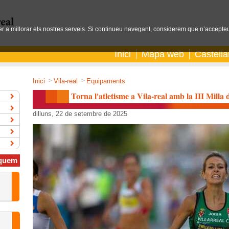
per a millorar els nostres serveis. Si continueu navegant, considerem que n’accepteu
Inici
Mapa web
Castell
Inici
->
Vila-real
->
Equipaments
Torna l'atletisme a Vila-real amb la III Milla
dilluns, 22 de setembre de 2025
quem