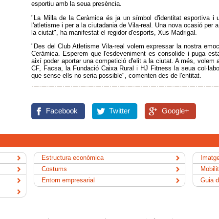
esportiu amb la seua presència.
"La Milla de la Ceràmica és ja un símbol d'identitat esportiva i 
l'atletisme i per a la ciutadania de Vila-real. Una nova ocasió per 
la ciutat", ha manifestat el regidor d'esports, Xus Madrigal.
"Des del Club Atletisme Vila-real volem expressar la nostra emoció
Ceràmica. Esperem que l'esdeveniment es consolide i puga estar
així poder aportar una competició d'elit a la ciutat. A més, volem ag
CF, Facsa, la Fundació Caixa Rural i HJ Fitness la seua col·labor
que sense ells no seria possible", comenten des de l'entitat.
Facebook
Twitter
Google+
Estructura econòmica
Imatge
Costums
Mobili
Entorn empresarial
Guia d