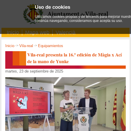
Uso de cookies
Utilizamos cookies propias y de terceros para mejorar nuestro
continúa navegando, consideramos que acepta su uso.
Inicio
Mapa web
Valencià
Inicio
->
Vila-real
->
Equipamientos
Vila-real presenta la 16.ª edición de Màgia x Ací
de la mano de Yunke
martes, 23 de septiembre de 2025