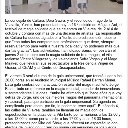
La concejala de Cultura, Dora Saura, y el reconocido mago de la
Vilavella, Yunke, han presentado hoy la 16.ª edición de Màgia x Ací, el
festival de magia solidaria que se celebrará en Vila-real del 2 al 4 de
octubre y contará con más de una decena de artistas. La responsable
de Cultura ha querido agradecer a Yunke su predisposición, puesto
que "con todos los compromisos profesionales que tiene, siempre
reserva tiempo para venir a nuestra localidad y no podemos más que
dar las gracias". Las actividades, ha indicado Saura, empezarán el
jueves 2 de octubre con la magia solidaria de tres magos, el vila-
realense Vicent Villagrasa y los valencianos Sofía Vogan y el Mago
Miraver, que llevarán sus espectáculos a la Residencia Virgen de
Gracia, al CEAM y al Centro de Discapacidades.
El viernes 3 será el turno de la gala unipersonal, que tendrá lugar a las
20.00 horas en el Auditorio Municipal Músico Rafael Beltrán Moner.
Esta gala contará con la actuación estelar del mago madrileño Jorge
Blass, todo un referente en la magia mundial, creador de innovadoras
y sorprendentes ilusiones. Yunke ha afirmado que "hace años que voy
detrás de Jorge, uno de los mejores magos del panorama internacional
y nacional, para que participe en la gala unipersonal. Su agenda es
complicada pero ahora, por fin, lo podemos tener aquí". El sábado 4,
las calles de Vila-real también se llenarán de magia con los
espectáculos en la plaza de la Vila tanto por la mañana, a las 12.00 y
a las 13.00 h, como por la tarde, a las 17.00 y a las 18.00 horas,
protagonizados por Kiko del Show, que ofrecerá un espectáculo con
efectos de invención y creación propia con versiones de los juegos