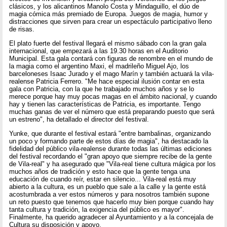
clásicos, y los alicantinos Manolo Costa y Mindaguillo, el dúo de
magia cómica más premiado de Europa. Juegos de magia, humor y
distracciones que sirven para crear un espectáculo participativo lleno
de risas.
El plato fuerte del festival llegará el mismo sábado con la gran gala
internacional, que empezará a las 19.30 horas en el Auditorio
Municipal. Esta gala contará con figuras de renombre en el mundo de
la magia como el argentino Maxi, el madrileño Miguel Ajo, los
barceloneses Isaac Jurado y el mago Marín y también actuará la vila-
realense Patricia Ferrero. "Me hace especial ilusión contar en esta
gala con Patricia, con la que he trabajado muchos años y se lo
merece porque hay muy pocas magas en el ámbito nacional, y cuando
hay y tienen las características de Patricia, es importante. Tengo
muchas ganas de ver el número que está preparando puesto que será
un estreno", ha detallado el director del festival.
Yunke, que durante el festival estará "entre bambalinas, organizando
un poco y formando parte de estos días de magia", ha destacado la
fidelidad del público vila-realense durante todas las últimas ediciones
del festival recordando el "gran apoyo que siempre recibe de la gente
de Vila-real" y ha asegurado que "Vila-real tiene cultura mágica por los
muchos años de tradición y esto hace que la gente tenga una
educación de cuando reír, estar en silencio... Vila-real está muy
abierto a la cultura, es un pueblo que sale a la calle y la gente está
acostumbrada a ver estos números y para nosotros también supone
un reto puesto que tenemos que hacerlo muy bien porque cuando hay
tanta cultura y tradición, la exigencia del público es mayor".
Finalmente, ha querido agradecer al Ayuntamiento y a la concejala de
Cultura su disposición y apoyo.