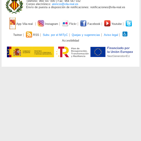
Teléfono: 964 547 000 | Fax: 964 547 032
Correo electrónico:
atencio@vila-real.es
Envío de puesta a disposición de notificaciones: notificaciones@vila-real.es
App Vila-real
Instagram
Flickr
Facebook
Youtube
Twitter
RSS
Subv. por el MITyC
Quejas y sugerencias
Aviso legal
Accesibilidad