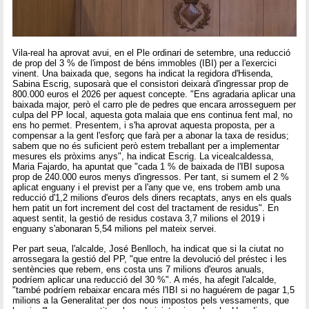
Vila-real ha aprovat avui, en el Ple ordinari de setembre, una reducció
de prop del 3 % de l'impost de béns immobles (IBI) per a l'exercici
vinent. Una baixada que, segons ha indicat la regidora d'Hisenda,
Sabina Escrig, suposarà que el consistori deixarà d'ingressar prop de
800.000 euros el 2026 per aquest concepte. "Ens agradaria aplicar una
baixada major, però el carro ple de pedres que encara arrosseguem per
culpa del PP local, aquesta gota malaia que ens continua fent mal, no
ens ho permet. Presentem, i s'ha aprovat aquesta proposta, per a
compensar a la gent l'esforç que farà per a abonar la taxa de residus;
sabem que no és suficient però estem treballant per a implementar
mesures els pròxims anys", ha indicat Escrig. La vicealcaldessa,
Maria Fajardo, ha apuntat que "cada 1 % de baixada de l'IBI suposa
prop de 240.000 euros menys d'ingressos. Per tant, si sumem el 2 %
aplicat enguany i el previst per a l'any que ve, ens trobem amb una
reducció d'1,2 milions d'euros dels diners recaptats, anys en els quals
hem patit un fort increment del cost del tractament de residus". En
aquest sentit, la gestió de residus costava 3,7 milions el 2019 i
enguany s'abonaran 5,54 milions pel mateix servei.
Per part seua, l'alcalde, José Benlloch, ha indicat que si la ciutat no
arrossegara la gestió del PP, "que entre la devolució del préstec i les
sentències que rebem, ens costa uns 7 milions d'euros anuals,
podríem aplicar una reducció del 30 %". A més, ha afegit l'alcalde,
"també podríem rebaixar encara més l'IBI si no haguérem de pagar 1,5
milions a la Generalitat per dos nous impostos pels vessaments, que