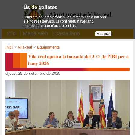
Ús de galletes
Utilitzem galletes pròpies i de tercers per a millorar
els nostres serveis. Si continueu navegant,
considerem que n’accepteu l’ús.
Inici
Mapa web
Castellano
Acceptar
Inici
->
Vila-real
->
Equipaments
Vila-real aprova la baixada del 3 % de l'IBI per a
l'any 2026
dijous, 25 de setembre de 2025