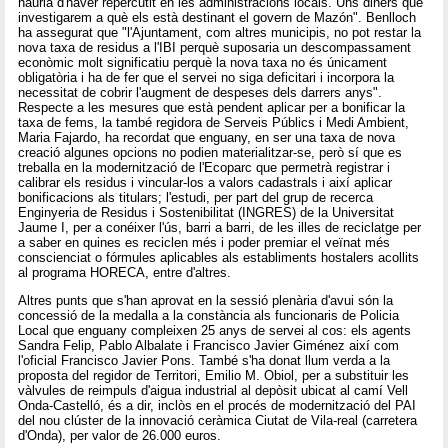
hauria d'haver repercutit en les administracions locals. Uns diners que
investigarem a què els està destinant el govern de Mazón". Benlloch
ha assegurat que "l'Ajuntament, com altres municipis, no pot restar la
nova taxa de residus a l'IBI perquè suposaria un descompassament
econòmic molt significatiu perquè la nova taxa no és únicament
obligatòria i ha de fer que el servei no siga deficitari i incorpora la
necessitat de cobrir l'augment de despeses dels darrers anys".
Respecte a les mesures que està pendent aplicar per a bonificar la
taxa de fems, la també regidora de Serveis Públics i Medi Ambient,
Maria Fajardo, ha recordat que enguany, en ser una taxa de nova
creació algunes opcions no podien materialitzar-se, però sí que es
treballa en la modernització de l'Ecoparc que permetrà registrar i
calibrar els residus i vincular-los a valors cadastrals i així aplicar
bonificacions als titulars; l'estudi, per part del grup de recerca
Enginyeria de Residus i Sostenibilitat (INGRES) de la Universitat
Jaume I, per a conéixer l'ús, barri a barri, de les illes de reciclatge per
a saber en quines es reciclen més i poder premiar el veïnat més
conscienciat o fórmules aplicables als establiments hostalers acollits
al programa HORECA, entre d'altres.
Altres punts que s'han aprovat en la sessió plenària d'avui són la
concessió de la medalla a la constància als funcionaris de Policia
Local que enguany compleixen 25 anys de servei al cos: els agents
Sandra Felip, Pablo Albalate i Francisco Javier Giménez així com
l'oficial Francisco Javier Pons. També s'ha donat llum verda a la
proposta del regidor de Territori, Emilio M. Obiol, per a substituir les
vàlvules de reimpuls d'aigua industrial al depòsit ubicat al camí Vell
Onda-Castelló, és a dir, inclòs en el procés de modernització del PAI
del nou clúster de la innovació ceràmica Ciutat de Vila-real (carretera
d'Onda), per valor de 26.000 euros.