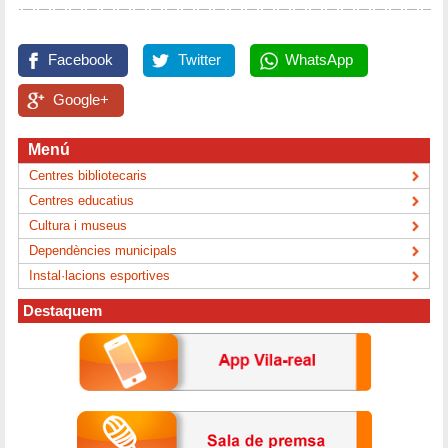
Facebook
Twitter
WhatsApp
Google+
Menú
Centres bibliotecaris
Centres educatius
Cultura i museus
Dependències municipals
Instal·lacions esportives
Destaquem