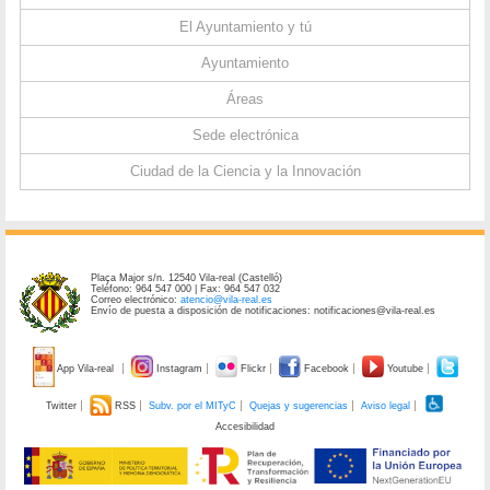
El Ayuntamiento y tú
Ayuntamiento
Áreas
Sede electrónica
Ciudad de la Ciencia y la Innovación
Plaça Major s/n. 12540 Vila-real (Castelló)
Teléfono: 964 547 000 | Fax: 964 547 032
Correo electrónico:
atencio@vila-real.es
Envío de puesta a disposición de notificaciones: notificaciones@vila-real.es
App Vila-real
Instagram
Flickr
Facebook
Youtube
Twitter
RSS
Subv. por el MITyC
Quejas y sugerencias
Aviso legal
Accesibilidad