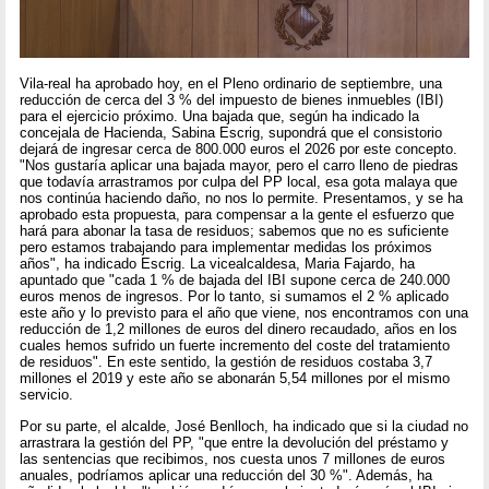
Vila-real ha aprobado hoy, en el Pleno ordinario de septiembre, una
reducción de cerca del 3 % del impuesto de bienes inmuebles (IBI)
para el ejercicio próximo. Una bajada que, según ha indicado la
concejala de Hacienda, Sabina Escrig, supondrá que el consistorio
dejará de ingresar cerca de 800.000 euros el 2026 por este concepto.
"Nos gustaría aplicar una bajada mayor, pero el carro lleno de piedras
que todavía arrastramos por culpa del PP local, esa gota malaya que
nos continúa haciendo daño, no nos lo permite. Presentamos, y se ha
aprobado esta propuesta, para compensar a la gente el esfuerzo que
hará para abonar la tasa de residuos; sabemos que no es suficiente
pero estamos trabajando para implementar medidas los próximos
años", ha indicado Escrig. La vicealcaldesa, Maria Fajardo, ha
apuntado que "cada 1 % de bajada del IBI supone cerca de 240.000
euros menos de ingresos. Por lo tanto, si sumamos el 2 % aplicado
este año y lo previsto para el año que viene, nos encontramos con una
reducción de 1,2 millones de euros del dinero recaudado, años en los
cuales hemos sufrido un fuerte incremento del coste del tratamiento
de residuos". En este sentido, la gestión de residuos costaba 3,7
millones el 2019 y este año se abonarán 5,54 millones por el mismo
servicio.
Por su parte, el alcalde, José Benlloch, ha indicado que si la ciudad no
arrastrara la gestión del PP, "que entre la devolución del préstamo y
las sentencias que recibimos, nos cuesta unos 7 millones de euros
anuales, podríamos aplicar una reducción del 30 %". Además, ha