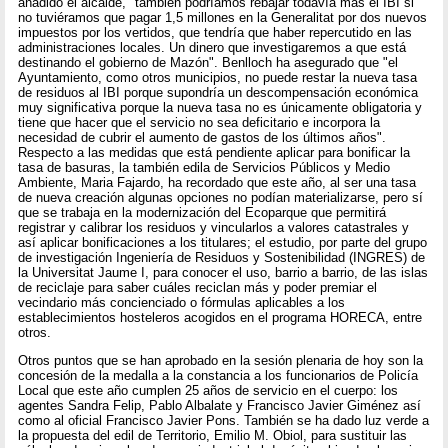
añadido el alcalde, "también podríamos rebajar todavía más el IBI si
no tuviéramos que pagar 1,5 millones en la Generalitat por dos nuevos
impuestos por los vertidos, que tendría que haber repercutido en las
administraciones locales. Un dinero que investigaremos a que está
destinando el gobierno de Mazón". Benlloch ha asegurado que "el
Ayuntamiento, como otros municipios, no puede restar la nueva tasa
de residuos al IBI porque supondría un descompensación económica
muy significativa porque la nueva tasa no es únicamente obligatoria y
tiene que hacer que el servicio no sea deficitario e incorpora la
necesidad de cubrir el aumento de gastos de los últimos años".
Respecto a las medidas que está pendiente aplicar para bonificar la
tasa de basuras, la también edila de Servicios Públicos y Medio
Ambiente, Maria Fajardo, ha recordado que este año, al ser una tasa
de nueva creación algunas opciones no podían materializarse, pero sí
que se trabaja en la modernización del Ecoparque que permitirá
registrar y calibrar los residuos y vincularlos a valores catastrales y
así aplicar bonificaciones a los titulares; el estudio, por parte del grupo
de investigación Ingeniería de Residuos y Sostenibilidad (INGRES) de
la Universitat Jaume I, para conocer el uso, barrio a barrio, de las islas
de reciclaje para saber cuáles reciclan más y poder premiar el
vecindario más concienciado o fórmulas aplicables a los
establecimientos hosteleros acogidos en el programa HORECA, entre
otros.
Otros puntos que se han aprobado en la sesión plenaria de hoy son la
concesión de la medalla a la constancia a los funcionarios de Policía
Local que este año cumplen 25 años de servicio en el cuerpo: los
agentes Sandra Felip, Pablo Albalate y Francisco Javier Giménez así
como al oficial Francisco Javier Pons. También se ha dado luz verde a
la propuesta del edil de Territorio, Emilio M. Obiol, para sustituir las