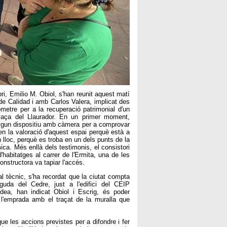
ri, Emilio M. Obiol, s'han reunit aquest matí
 Calidad i amb Carlos Valera, implicat des
etre per a la recuperació patrimonial d'un
 plaça del Llaurador. En un primer moment,
 algun dispositiu amb càmera per a comprovar
 en la valoració d'aquest espai perquè està a
on lloc, perquè es troba en un dels punts de la
ica. Més enllà dels testimonis, el consistori
habitatges al carrer de l'Ermita, una de les
onstructora va tapiar l'accés.
l tècnic, s'ha recordat que la ciutat compta
guda del Cedre, just a l'edifici del CEIP
dea, han indicat Obiol i Escrig, és poder
 l'emprada amb el traçat de la muralla que
que les accions previstes per a difondre i fer