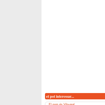
et pot interessar...
El nom és Vila-real