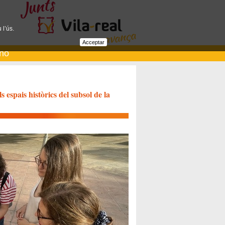
 l’ús.
Acceptar
ano
 espais històrics del subsol de la