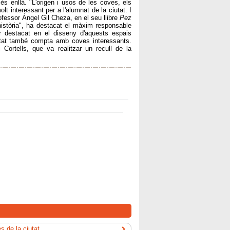
és enllà. "L'origen i usos de les coves, els
lt interessant per a l'alumnat de la ciutat. I
ofessor Ángel Gil Cheza, en el seu llibre
Pez
història", ha destacat el màxim responsable
r destacat en el disseny d'aquests espais
iutat també compta amb coves interessants.
 Cortells, que va realitzar un recull de la
s de la ciutat