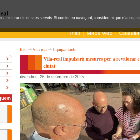
per a millorar els nostres serveis. Si continueu navegant, considerem que n’accepteu
Inici
Mapa web
Castell
Inici
->
Vila-real
->
Equipaments
Vila-real impulsarà mesures per a revalorar els
ciutat
divendres, 26 de setembre de 2025
quem