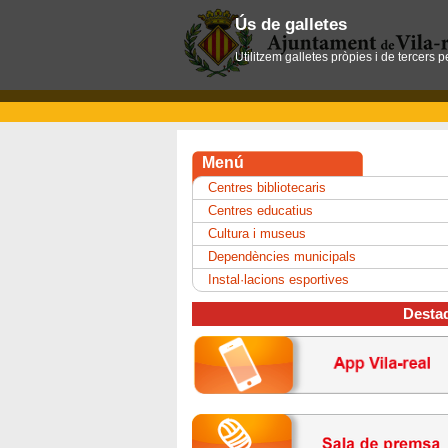
Ús de galletes
Utilitzem galletes pròpies i de tercers 
Menú
Centres bibliotecaris
Centres educatius
Cultura i museus
Dependències municipals
Instal·lacions esportives
Desta