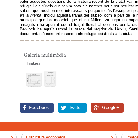
valer aquestes qüestions de la història recent de la ciutat van m
refugis i els túnels que tenim sota els nostres peus pot resultar mo
sabem que resulten molt interessants perquè inclús l'escriptor i pr
en la hierba
, inclou aquesta trama del subsol com a part de la 
municipal que ha recordat que el riu Millars va jugar un pape
amagats i ha apuntat que el traçat fluvial al seu pas per la c
Benlloch ha agraït també la tasca del regidor de l'Arxiu, Santi
documentació existent respecte als refugis existents a la ciutat.
Galeria multimèdia
Imatges
Facebook
Twitter
Google+
Estructura econòmica
Imatge