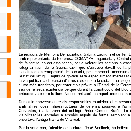
La regidora de Memòria Democràtica, Sabina Escrig, i el de Territo
amb representants de l'empresa COMAYPA, Ingeniería y Control de
de fa temps en aquesta tasca, per a valorar les accions a escom
refugi antiaeri de la Guerra Civil que s'ubicava davall de la
s'analitzaria la composició del subsol i, posteriorment, accediria
l'estat del refugi. L'equip de govern està especialment interessat
la via pública, a diferència d'altres existents a la ciutat, i, en seg
ciutat més transitats, per estar molt pròxim a l'Estadi de la Ceràm
sap de la seua existència perquè durant la construcció del bloc d'
entrades va eixir a la llum. No obstant això, en aquell moment la c
Durant la conversa entre els responsables municipals i el persona
amb altres dues infraestructures de defensa passiva a l'avin
Cervantes, i a la zona del col·legi Pintor Gimeno Barón. La i
visibilitzar les entrades a ambdós espais de forma semblant a
envoltava l'antiga trama de Vila-real.
Per la seua part, l'alcalde de la ciutat, José Benlloch, ha indicat 